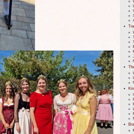
Tr
The
Kir
Br