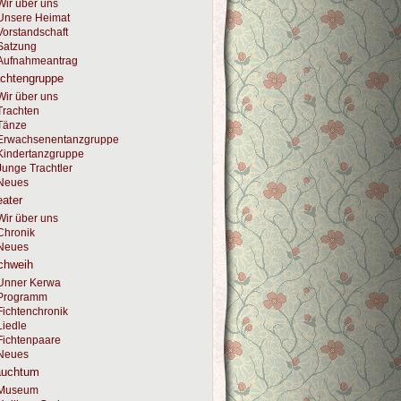
Wir über uns
Unsere Heimat
Vorstandschaft
Satzung
Aufnahmeantrag
achtengruppe
Wir über uns
Trachten
Tänze
Erwachsenentanzgruppe
Kindertanzgruppe
Junge Trachtler
Neues
ater
Wir über uns
Chronik
Neues
chweih
Unner Kerwa
Programm
Fichtenchronik
Liedle
Fichtenpaare
Neues
auchtum
Museum