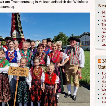
ir am Trachtenumzug in Volkach anlässlich des Weinfests
Neu
Festumzug.
14.
der
Kil
The
Kle
Ge
Oli
17.
Lag
N
Unte
Bay
Unt
Nac
Brä
Wi
Gau
1. 
Tra