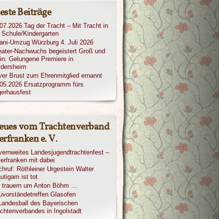
este Beiträge
07.2026 Tag der Tracht – Mit Tracht in
 Schule/Kindergarten
iani-Umzug Würzburg 4. Juli 2026
ater-Nachwuchs begeistert Groß und
in: Gelungene Premiere in
ldersheim
ver Brust zum Ehrenmitglied ernannt
05.2026 Ersatzprogramm fürs
erhausfest
eues vom Trachtenverband
rfranken e. V.
ernweites Landesjugendtrachtenfest –
erfranken mit dabei
hruf: Röthleiner Urgestein Walter
utigam ist tot.
r trauern um Anton Böhm …
vorständetreffen Glasofen
Landesball des Bayerischen
chtenverbandes in Ingolstadt