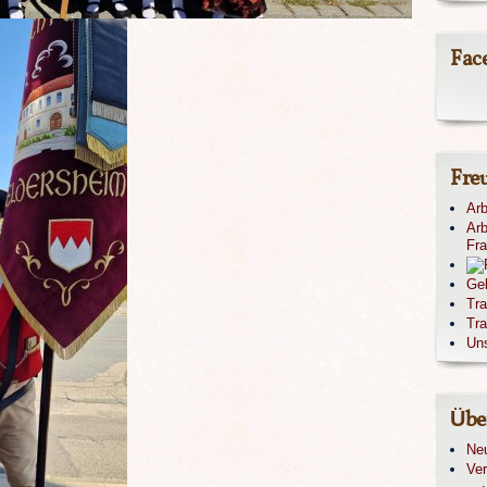
Fac
Fre
Arb
Arb
Fr
Ge
Tr
Tra
Un
Übe
Ne
Ver