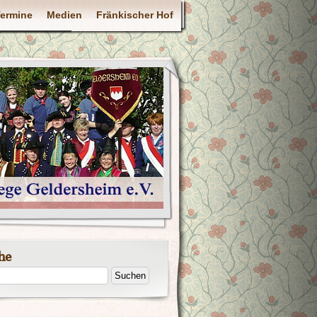
ermine
Medien
Fränkischer Hof
he