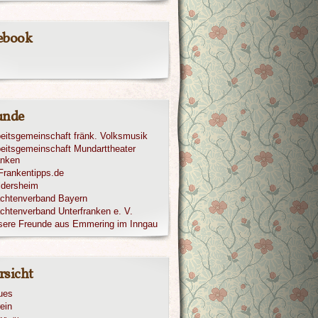
ebook
unde
eitsgemeinschaft fränk. Volksmusik
eitsgemeinschaft Mundarttheater
anken
ldersheim
achtenverband Bayern
chtenverband Unterfranken e. V.
sere Freunde aus Emmering im Inngau
rsicht
ues
ein