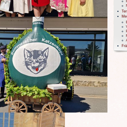
Te
Me
Frä