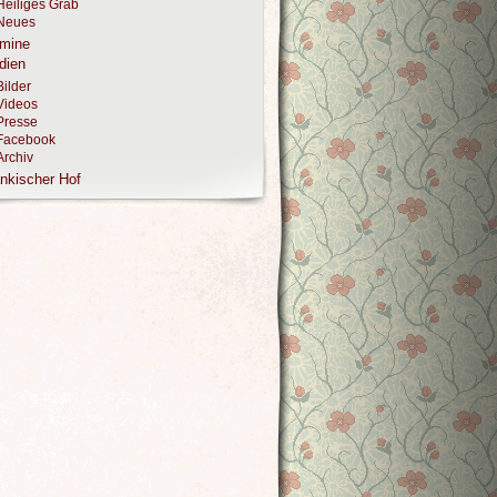
Heiliges Grab
Neues
rmine
dien
Bilder
Videos
Presse
Facebook
Archiv
nkischer Hof