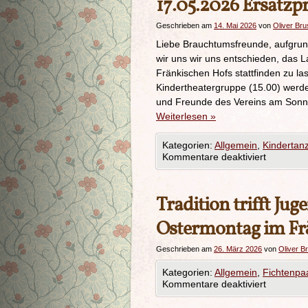
17.05.2026 Ersatzp
Geschrieben am
14. Mai 2026
von
Oliver Bru
Liebe Brauchtumsfreunde, aufgru
wir uns wir uns entschieden, das 
Fränkischen Hofs stattfinden zu la
Kindertheatergruppe (15.00) werden
und Freunde des Vereins am Sonn
Weiterlesen
»
Kategorien:
Allgemein
,
Kindertan
Kommentare deaktiviert
Tradition trifft J
Ostermontag im Fr
Geschrieben am
26. März 2026
von
Oliver B
Kategorien:
Allgemein
,
Fichtenpa
Kommentare deaktiviert