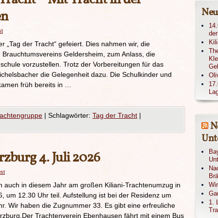
Neu
en
14.
st
der
Kil
r „Tag der Tracht“ gefeiert. Dies nahmen wir, die
The
 Brauchtumsvereins Geldersheim, zum Anlass, die
Kle
chule vorzustellen. Trotz der Vorbereitungen für das
Ge
ichelsbacher die Gelegenheit dazu. Die Schulkinder und
Oli
17.
kamen früh bereits in …
Lag
rachtengruppe
|
Schlagwörter:
Tag der Tracht
|
N
Unte
Bay
burg 4. Juli 2026
Unt
Nac
ust
Brä
n auch in diesem Jahr am großen Kiliani-Trachtenumzug in
Wi
Gau
um 12.30 Uhr teil. Aufstellung ist bei der Residenz um
1. 
r. Wir haben die Zugnummer 33. Es gibt eine erfreuliche
Tra
rzburg.Der Trachtenverein Ebenhausen fährt mit einem Bus