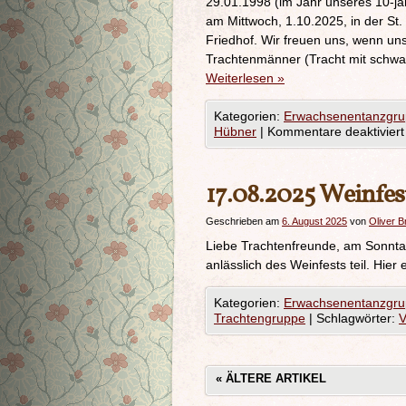
29.01.1998 (im Jahr unseres 10-jäh
am Mittwoch, 1.10.2025, in der St
Friedhof. Wir freuen uns, wenn un
Trachtenmänner (Tracht mit schwa
Weiterlesen
»
Kategorien:
Erwachsenentanzgr
Hübner
|
Kommentare deaktiviert
17.08.2025 Weinfe
Geschrieben am
6. August 2025
von
Oliver B
Liebe Trachtenfreunde, am Sonnta
anlässlich des Weinfests teil. Hie
Kategorien:
Erwachsenentanzgr
Trachtengruppe
|
Schlagwörter:
V
«
ÄLTERE ARTIKEL