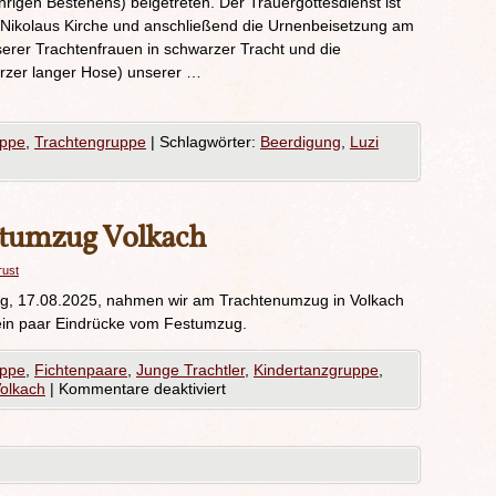
rigen Bestehens) beigetreten. Der Trauergottesdienst ist
. Nikolaus Kirche und anschließend die Urnenbeisetzung am
serer Trachtenfrauen in schwarzer Tracht und die
rzer langer Hose) unserer …
uppe
,
Trachtengruppe
|
Schlagwörter:
Beerdigung
,
Luzi
stumzug Volkach
rust
g, 17.08.2025, nahmen wir am Trachtenumzug in Volkach
r ein paar Eindrücke vom Festumzug.
uppe
,
Fichtenpaare
,
Junge Trachtler
,
Kindertanzgruppe
,
olkach
|
Kommentare deaktiviert