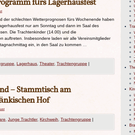
rogramm fürs Lagerhausfest
st
nd der schlechten Wetterprognosen fürs Wochenende haben
Lagerhausfest nur am Sonntag und dann im Saal des
Tr
ssen. Die Trachtenkinder (14.00) und die
 auftreten. Insbesondere laden wir alle Vereinsmitglieder
tagnachmittag ein, in den Saal zu kommen …
zgruppe
,
Lagerhaus
,
Theater
,
Trachtengruppe
|
The
ugend – Stammtisch am
Kir
änkischen Hof
rust
are
,
Junge Trachtler
,
Kirchweih
,
Trachtengruppe
|
Br