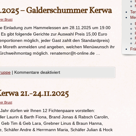
1.2025 – Galderschummer Kerwa
Te
Me
ver Brust
che Einladung zum Hammelessen am 28.11.2025 um 19.00
 Es gibt folgende Gerichte zur Auswahl Preis 15,00 Euro
enportionen möglich, jeder Gast zahlt den Standardpreis)
te Moreth anmelden und angeben, welchen Menüwunsch ihr
Frä
 Kirchweihmontag möglich. renatemor@t-online.de …
ruppe
|
Kommentare deaktiviert
rwa 21.-24.11.2025
ver Brust
Jahr dürfen wir Ihnen 12 Fichtenpaare vorstellen:
ler Laurin & Barth Fiona, Brand Jonas & Rabsch Carolin,
 Geb Tim & Geb Lara, Grebner Linus & Braun Hanna,
 Schäfer Andre & Herrmann Maria, Schäfer Julian & Hock