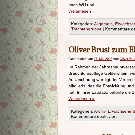
nach WÜ und …
Weiterlesen
»
Kategorien:
Allgemein
,
Erwachse
Trachtengruppe
|
Kommentare dea
Oliver Brust zum E
Geschrieben am
17. Mai 2026
von
Oliver Bru
Im Rahmen der Jahreshauptversam
Brauchtumspflege Geldersheim wurd
Auszeichnung würdigt der Verein 
Mitglieds, das die Entwicklung und
hat. In ihrer Laudatio betonte die
Weiterlesen
»
Kategorien:
Archiv
,
Erwachsenen
Kommentare deaktiviert