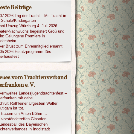
este Beiträge
07.2026 Tag der Tracht – Mit Tracht in
 Schule/Kindergarten
iani-Umzug Würzburg 4. Juli 2026
ater-Nachwuchs begeistert Groß und
in: Gelungene Premiere in
ldersheim
ver Brust zum Ehrenmitglied ernannt
05.2026 Ersatzprogramm fürs
erhausfest
eues vom Trachtenverband
rfranken e. V.
ernweites Landesjugendtrachtenfest –
erfranken mit dabei
hruf: Röthleiner Urgestein Walter
utigam ist tot.
r trauern um Anton Böhm …
vorständetreffen Glasofen
Landesball des Bayerischen
chtenverbandes in Ingolstadt