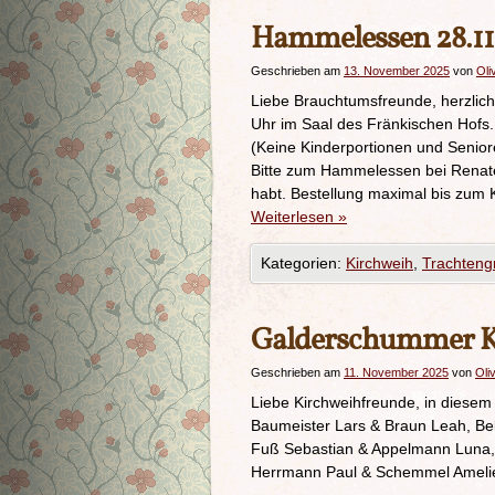
Hammelessen 28.1
Geschrieben am
13. November 2025
von
Oli
Liebe Brauchtumsfreunde, herzli
Uhr im Saal des Fränkischen Hofs.
(Keine Kinderportionen und Senior
Bitte zum Hammelessen bei Rena
habt. Bestellung maximal bis zum
Weiterlesen
»
Kategorien:
Kirchweih
,
Trachteng
Galderschummer Ke
Geschrieben am
11. November 2025
von
Oli
Liebe Kirchweihfreunde, in diesem 
Baumeister Lars & Braun Leah, Bel
Fuß Sebastian & Appelmann Luna,
Herrmann Paul & Schemmel Amelie,