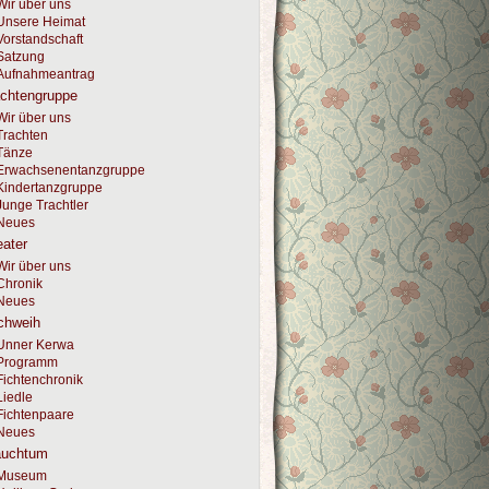
Wir über uns
Unsere Heimat
Vorstandschaft
Satzung
Aufnahmeantrag
achtengruppe
Wir über uns
Trachten
Tänze
Erwachsenentanzgruppe
Kindertanzgruppe
Junge Trachtler
Neues
ater
Wir über uns
Chronik
Neues
chweih
Unner Kerwa
Programm
Fichtenchronik
Liedle
Fichtenpaare
Neues
auchtum
Museum