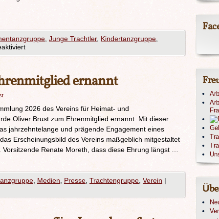
Fac
nentanzgruppe
,
Junge Trachtler
,
Kindertanzgruppe
,
ktiviert
hrenmitglied ernannt
Fre
Arb
st
Arb
mlung 2026 des Vereins für Heimat- und
Fr
e Oliver Brust zum Ehrenmitglied ernannt. Mit dieser
Ge
das jahrzehntelange und prägende Engagement eines
Tr
 das Erscheinungsbild des Vereins maßgeblich mitgestaltet
Tra
 1. Vorsitzende Renate Moreth, dass diese Ehrung längst …
Un
tanzgruppe
,
Medien
,
Presse
,
Trachtengruppe
,
Verein
|
Übe
Ne
Ver