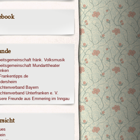
ebook
unde
eitsgemeinschaft fränk. Volksmusik
eitsgemeinschaft Mundarttheater
anken
ldersheim
achtenverband Bayern
chtenverband Unterfranken e. V.
sere Freunde aus Emmering im Inngau
rsicht
ues
ein