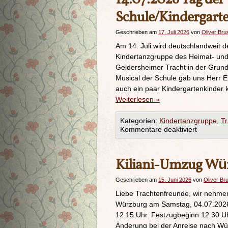
Schule/Kindergart
Geschrieben am
17. Juli 2026
von
Oliver Bru
Am 14. Juli wird deutschlandweit de
Kindertanzgruppe des Heimat- und
Geldersheimer Tracht in der Grunds
Musical der Schule gab uns Herr E
auch ein paar Kindergartenkinder 
Weiterlesen
»
Kategorien:
Kindertanzgruppe
,
T
Kommentare deaktiviert
Kiliani-Umzug Würz
Geschrieben am
15. Juni 2026
von
Oliver Br
Liebe Trachtenfreunde, wir nehme
Würzburg am Samstag, 04.07.2026, 
12.15 Uhr. Festzugbeginn 12.30 Uh
Änderung bei der Anreise nach Wü