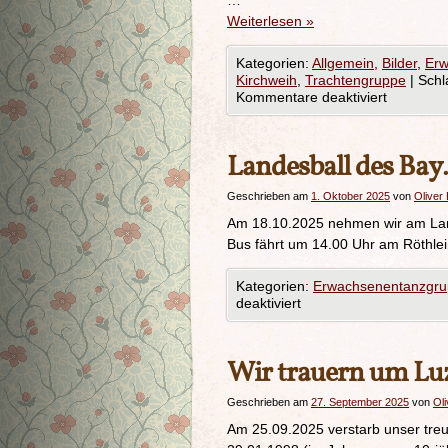
…
Weiterlesen
»
Kategorien:
Allgemein
,
Bilder
,
Erw
Kirchweih
,
Trachtengruppe
|
Schl
Kommentare deaktiviert
Landesball des Bay.
Geschrieben am
1. Oktober 2025
von
Oliver 
Am 18.10.2025 nehmen wir am Lande
Bus fährt um 14.00 Uhr am Röthlei
Kategorien:
Erwachsenentanzgr
deaktiviert
Wir trauern um Lu
Geschrieben am
27. September 2025
von
Oli
Am 25.09.2025 verstarb unser treu