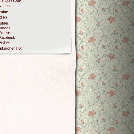
Heiliges Grab
Neues
rmine
dien
Bilder
Videos
Presse
Facebook
Archiv
nkischer Hof