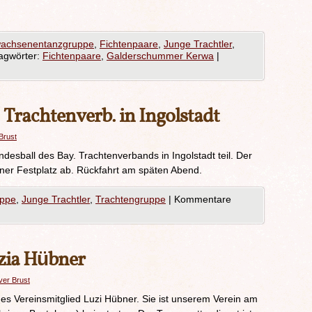
achsenentanzgruppe
,
Fichtenpaare
,
Junge Trachtler
,
agwörter:
Fichtenpaare
,
Galderschummer Kerwa
|
 Trachtenverb. in Ingolstadt
Brust
sball des Bay. Trachtenverbands in Ingolstadt teil. Der
ner Festplatz ab. Rückfahrt am späten Abend.
uppe
,
Junge Trachtler
,
Trachtengruppe
|
Kommentare
zia Hübner
ver Brust
es Vereinsmitglied Luzi Hübner. Sie ist unserem Verein am