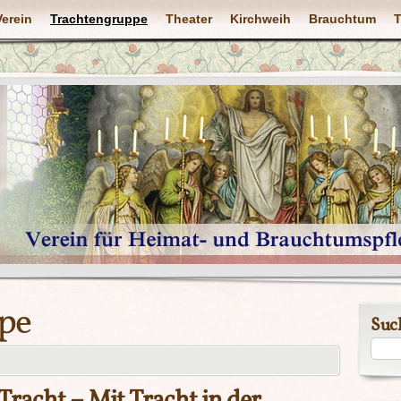
Verein
Trachtengruppe
Theater
Kirchweih
Brauchtum
T
pe
Suc
Tracht – Mit Tracht in der