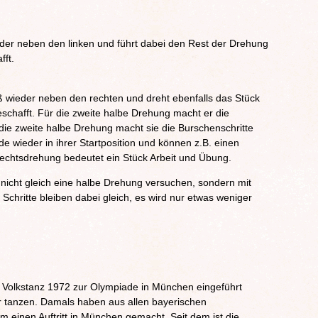
der neben den linken und führt dabei den Rest der Drehung
fft.
uß wieder neben den rechten und dreht ebenfalls das Stück
schafft. Für die zweite halbe Drehung macht er die
 die zweite halbe Drehung macht sie die Burschenschritte
ide wieder in ihrer Startposition und können z.B. einen
echtsdrehung bedeutet ein Stück Arbeit und Übung.
 nicht gleich eine halbe Drehung versuchen, sondern mit
 Schritte bleiben dabei gleich, es wird nur etwas weniger
er Volkstanz 1972 zur Olympiade in München eingeführt
r tanzen. Damals haben aus allen bayerischen
einen Auftritt in München gemacht. Seit dem ist die