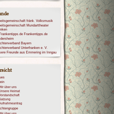
unde
eitsgemeinschaft fränk. Volksmusik
eitsgemeinschaft Mundarttheater
anken
Frankentipps.de
ldersheim
achtenverband Bayern
chtenverband Unterfranken e. V.
sere Freunde aus Emmering im Inngau
rsicht
ues
ein
Wir über uns
Unsere Heimat
Vorstandschaft
Satzung
Aufnahmeantrag
achtengruppe
Wir über uns