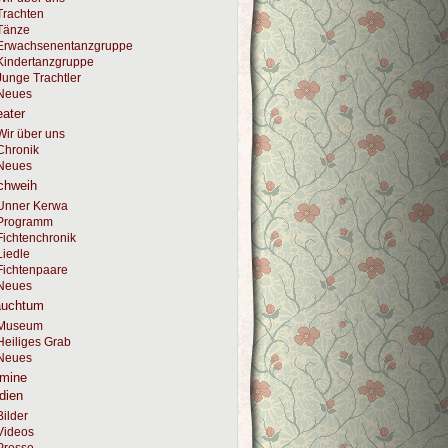
Trachten
Tänze
Erwachsenentanzgruppe
Kindertanzgruppe
Junge Trachtler
Neues
ater
Wir über uns
Chronik
Neues
chweih
Unner Kerwa
Programm
Fichtenchronik
Liedle
Fichtenpaare
Neues
auchtum
Museum
Heiliges Grab
Neues
rmine
dien
Bilder
Videos