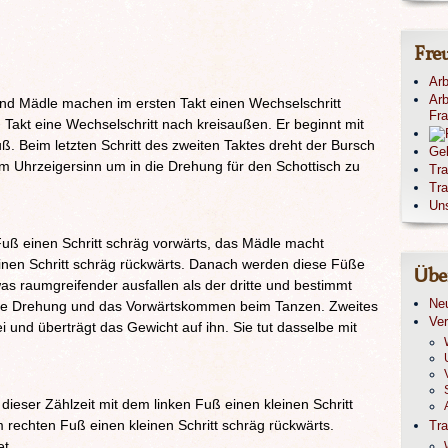
Fre
Arb
Arb
und Mädle machen im ersten Takt einen Wechselschritt
Fr
 Takt eine Wechselschritt nach kreisaußen. Er beginnt mit
ß. Beim letzten Schritt des zweiten Taktes dreht der Bursch
Ge
im Uhrzeigersinn um in die Drehung für den Schottisch zu
Tr
Tra
Un
uß einen Schritt schräg vorwärts, das Mädle macht
einen Schritt schräg rückwärts. Danach werden diese Füße
Übe
was raumgreifender ausfallen als der dritte und bestimmt
Ne
die Drehung und das Vorwärtskommen beim Tanzen. Zweites
Ver
ei und überträgt das Gewicht auf ihn. Sie tut dasselbe mit
dieser Zählzeit mit dem linken Fuß einen kleinen Schritt
 rechten Fuß einen kleinen Schritt schräg rückwärts.
Tr
t.