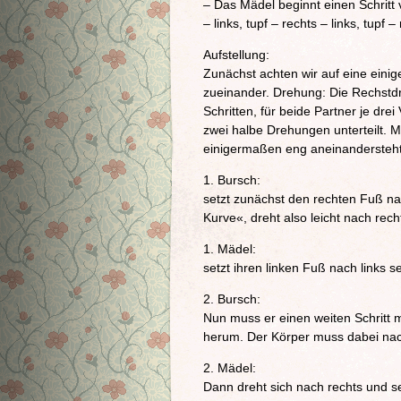
– Das Mädel beginnt einen Schritt v
– links, tupf – rechts – links, tupf –
Aufstellung:
Zunächst achten wir auf eine einig
zueinander. Drehung: Die Rechstd
Schritten, für beide Partner je dre
zwei halbe Drehungen unterteilt. 
einigermaßen eng aneinandersteht
1. Bursch:
setzt zunächst den rechten Fuß nac
Kurve«, dreht also leicht nach rech
1. Mädel:
setzt ihren linken Fuß nach links se
2. Bursch:
Nun muss er einen weiten Schritt m
herum. Der Körper muss dabei nach 
2. Mädel:
Dann dreht sich nach rechts und s