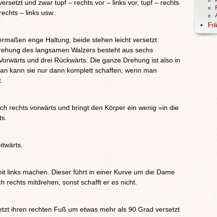
ersetzt und zwar tupf – rechts vor – links vor, tupf – rechts
 rechts – links usw..
Frä
ermaßen enge Haltung, beide stehen leicht versetzt
rehung des langsamen Walzers besteht aus sechs
i Vorwärts und drei Rückwärts. Die ganze Drehung ist also in
Man kann sie nur dann komplett schaffen, wenn man
.
h rechts vorwärts und bringt den Körper ein wenig »in die
ts.
itwärts.
it links machen. Dieser führt in einer Kurve um die Dame
rechts mitdrehen, sonst schafft er es nicht.
etzt ihren rechten Fuß um etwas mehr als 90 Grad versetzt