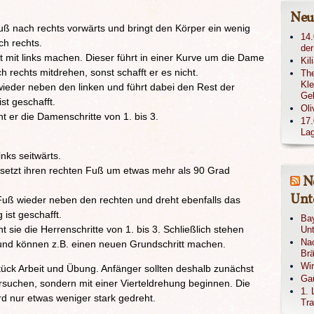
Neue
uß nach rechts vorwärts und bringt den Körper ein wenig
14.
ch rechts.
der
t mit links machen. Dieser führt in einer Kurve um die Dame
Kil
rechts mitdrehen, sonst schafft er es nicht.
The
Kle
wieder neben den linken und führt dabei den Rest der
Ge
st geschafft.
Oli
 er die Damenschritte von 1. bis 3.
17.
Lag
inks seitwärts.
 setzt ihren rechten Fuß um etwas mehr als 90 Grad
N
Unte
n Fuß wieder neben den rechten und dreht ebenfalls das
ist geschafft.
Bay
 sie die Herrenschritte von 1. bis 3. Schließlich stehen
Unt
Nac
n und können z.B. einen neuen Grundschritt machen.
Brä
Wi
ück Arbeit und Übung. Anfänger sollten deshalb zunächst
Gau
rsuchen, sondern mit einer Vierteldrehung beginnen. Die
1. 
ird nur etwas weniger stark gedreht.
Tra