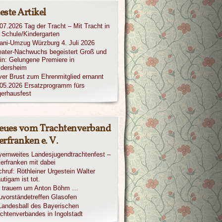
ste Artikel
07.2026 Tag der Tracht – Mit Tracht in
 Schule/Kindergarten
iani-Umzug Würzburg 4. Juli 2026
ater-Nachwuchs begeistert Groß und
in: Gelungene Premiere in
ldersheim
ver Brust zum Ehrenmitglied ernannt
05.2026 Ersatzprogramm fürs
erhausfest
eues vom Trachtenverband
rfranken e. V.
ernweites Landesjugendtrachtenfest –
erfranken mit dabei
hruf: Röthleiner Urgestein Walter
utigam ist tot.
r trauern um Anton Böhm …
vorständetreffen Glasofen
Landesball des Bayerischen
chtenverbandes in Ingolstadt