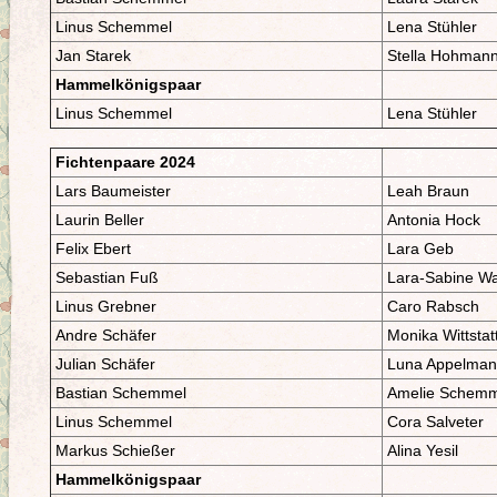
Linus Schemmel
Lena Stühler
Jan Starek
Stella Hohman
Hammelkönigspaar
Linus Schemmel
Lena Stühler
Fichtenpaare 2024
Lars Baumeister
Leah Braun
Laurin Beller
Antonia Hock
Felix Ebert
Lara Geb
Sebastian Fuß
Lara-Sabine W
Linus Grebner
Caro Rabsch
Andre Schäfer
Monika Wittstat
Julian Schäfer
Luna Appelma
Bastian Schemmel
Amelie Schemm
Linus Schemmel
Cora Salveter
Markus Schießer
Alina Yesil
Hammelkönigspaar