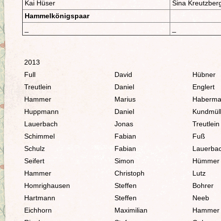
Kai Hüser
Sina Kreutzber
Hammelkönigspaar
_
_
2013
Full
David
Hübner
Treutlein
Daniel
Englert
Hammer
Marius
Haberm
Huppmann
Daniel
Kundmüll
Lauerbach
Jonas
Treutlein
Schimmel
Fabian
Fuß
Schulz
Fabian
Lauerba
Seifert
Simon
Hümmer
Hammer
Christoph
Lutz
Homrighausen
Steffen
Bohrer
Hartmann
Steffen
Neeb
Eichhorn
Maximilian
Hammer