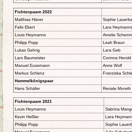
Fichtenpaare 2022
Matthias Häner
Sophie Lauerb
Felix Ebert
Lara Heymann
Louis Heymanns
Amelie Schemm
Philipp Popp
Leah Braun
Lukas Gehrig
Lara Geb
Lars Baumeister
Corinna Herold
Manuel Eusemann
Anne Wolf
Markus Schlenz
Franziska Sch
Hammelkönigspaar
Hans Schäfer
Renate Moreth
Fichtenpaare 2021
Louis Heymanns
Sabrina Mang
Kevin Heßler
Lara Heyman
Philipp Popp
Sophie Lauer