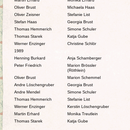
Martin Erhard
Monika Erhard
Oliver Brust
Michaela Haas
Oliver Zeisner
Stefanie List
Stefan Haas
Georgia Brust
Thomas Hemmerich
Simone Schuler
Thomas Starek
Katja Gube
Werner Enzinger
Christine Schlör
1989
Henning Burkard
Anja Schamberger
Peter Friedrich
Marion Brössler
(Röthlein)
Oliver Brust
Marion Schemmel
Andre Löschengruber
Georgia Brust
Andre Mendel
Simone Schuler
Thomas Hemmerich
Stefanie List
Werner Enzinger
Kerstin Löschengruber
Martin Erhard
Monika Treutlein
Thomas Starek
Katja Gube