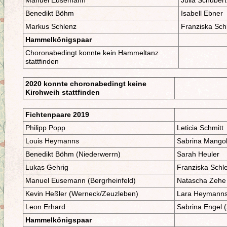
Manuel Eusemann
Julia Schubert
Benedikt Böhm
Isabell Ebner
Markus Schlenz
Franziska Sc
Hammelkönigspaar
Choronabedingt konnte kein Hammeltanz
stattfinden
2020 konnte choronabedingt keine
Kirchweih stattfinden
Fichtenpaare 2019
Philipp Popp
Leticia Schmitt
Louis Heymanns
Sabrina Mango
Benedikt Böhm (Niederwerrn)
Sarah Heuler
Lukas Gehrig
Franziska Schl
Manuel Eusemann (Bergrheinfeld)
Natascha Zehe
Kevin Heßler (Werneck/Zeuzleben)
Lara Heymann
Leon Erhard
Sabrina Engel (
Hammelkönigspaar