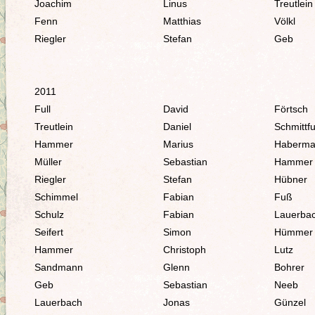
Joachim
Linus
Treutlein
Fenn
Matthias
Völkl
Riegler
Stefan
Geb
2011
Full
David
Förtsch
Treutlein
Daniel
Schmittfu
Hammer
Marius
Haberm
Müller
Sebastian
Hammer
Riegler
Stefan
Hübner
Schimmel
Fabian
Fuß
Schulz
Fabian
Lauerba
Seifert
Simon
Hümmer
Hammer
Christoph
Lutz
Sandmann
Glenn
Bohrer
Geb
Sebastian
Neeb
Lauerbach
Jonas
Günzel