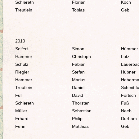
Schlereth
Florian
Koch
Treutlein
Tobias
Geb
2010
Seifert
Simon
Hümmer
Hammer
Christoph
Lutz
Schulz
Fabian
Lauerba
Riegler
Stefan
Hübner
Hammer
Marius
Haberm
Treutlein
Daniel
Schmittfu
Full
David
Förtsch
Schlereth
Thorsten
Fuß
Müller
Sebastian
Neeb
Erhard
Philip
Durham
Fenn
Matthias
Geb