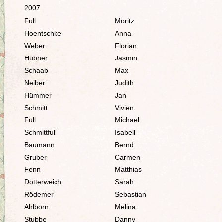
2007
Full
Moritz
Hoentschke
Anna
Weber
Florian
Hübner
Jasmin
Schaab
Max
Neiber
Judith
Hümmer
Jan
Schmitt
Vivien
Full
Michael
Schmittfull
Isabell
Baumann
Bernd
Gruber
Carmen
Fenn
Matthias
Dotterweich
Sarah
Rödemer
Sebastian
Ahlborn
Melina
Stubbe
Danny