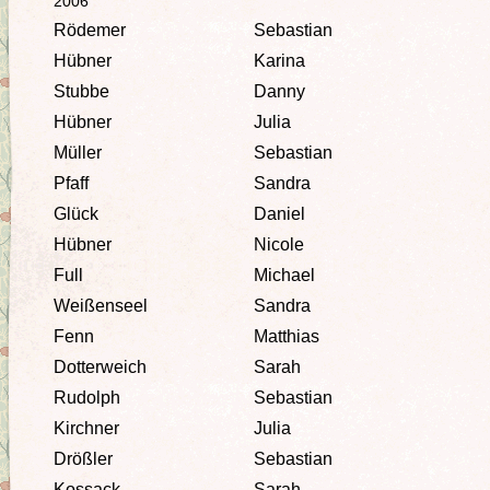
2006
Rödemer
Sebastian
Hübner
Karina
Stubbe
Danny
Hübner
Julia
Müller
Sebastian
Pfaff
Sandra
Glück
Daniel
Hübner
Nicole
Full
Michael
Weißenseel
Sandra
Fenn
Matthias
Dotterweich
Sarah
Rudolph
Sebastian
Kirchner
Julia
Drößler
Sebastian
Kossack
Sarah