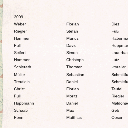
2009
Weber
Florian
Diez
Riegler
Stefan
Fuß
Hammer
Marius
Haberm
Full
David
Huppma
Seifert
Simon
Lauerba
Hammer
Christoph
Lutz
Schlereth
Thorsten
Prozeller
Müller
Sebastian
Schmittfu
Treutlein
Daniel
Schmittfu
Christ
Florian
Teufel
Full
Moritz
Riegler
Huppmann
Daniel
Maldona
Schaab
Max
Geb
Fenn
Matthias
Oeser