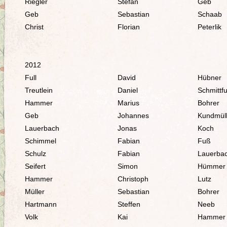
Riegler
Stefan
Geb
Geb
Sebastian
Schaab
Christ
Florian
Peterlik
2012
Full
David
Hübner
Treutlein
Daniel
Schmittfu
Hammer
Marius
Bohrer
Geb
Johannes
Kundmüll
Lauerbach
Jonas
Koch
Schimmel
Fabian
Fuß
Schulz
Fabian
Lauerba
Seifert
Simon
Hümmer
Hammer
Christoph
Lutz
Müller
Sebastian
Bohrer
Hartmann
Steffen
Neeb
Volk
Kai
Hammer