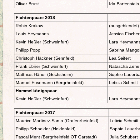
Oliver Brust
Ida Bartenstein
Fichtenpaare 2018
Robin Krakow
(ausgeblendet)
Louis Heymanns
Jessica Fischer
Kevin Heßler (Schweinfurt)
Lara Heymann
Philipp Popp
Sabrina Mango
Christoph Häckner (Sennfeld)
Lea Seifert
Frank Ebner (Schweinfurt)
Natascha Zehe
Matthias Häner (Gochsheim)
Sophie Lauerb
Manuel Eusemann (Bergrheinfeld)
Leticia Schmitt
Hammelkönigspaar
Kevin Heßler (Schweinfurt)
Lara Heymann
Fichtenpaare 2017
Maurice Martinez-Santa (Grafenrheinfeld)
Leticia Schmitt
Philipp Schneider (Heidenfeld)
Sophie Lauerb
Pascal Ment (Bergrheinfeld OT Garstadt)
Julia Schubert