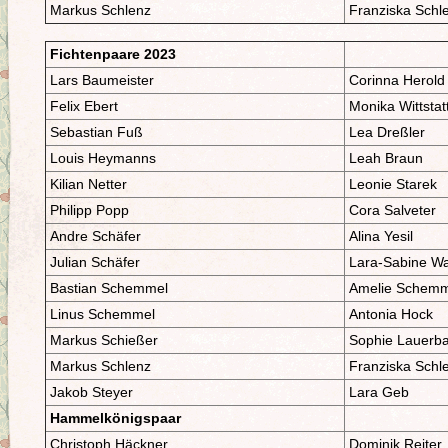
Markus Schlenz
Franziska Sch
Fichtenpaare 2023
Lars Baumeister
Corinna Herold
Felix Ebert
Monika Wittstat
Sebastian Fuß
Lea Dreßler
Louis Heymanns
Leah Braun
Kilian Netter
Leonie Starek
Philipp Popp
Cora Salveter
Andre Schäfer
Alina Yesil
Julian Schäfer
Lara-Sabine W
Bastian Schemmel
Amelie Schemm
Linus Schemmel
Antonia Hock
Markus Schießer
Sophie Lauerb
Markus Schlenz
Franziska Sch
Jakob Steyer
Lara Geb
Hammelkönigspaar
Christoph Häckner
Dominik Reiter