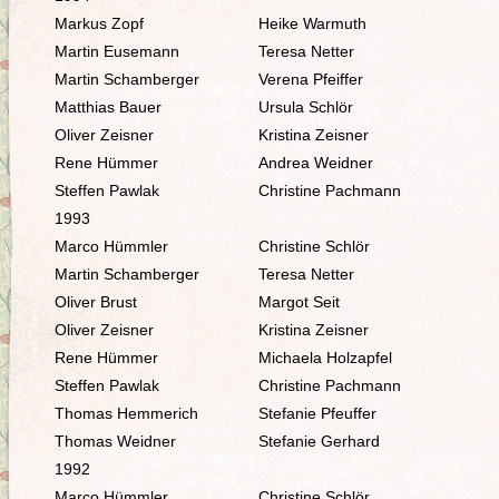
Markus Zopf
Heike Warmuth
Martin Eusemann
Teresa Netter
Martin Schamberger
Verena Pfeiffer
Matthias Bauer
Ursula Schlör
Oliver Zeisner
Kristina Zeisner
Rene Hümmer
Andrea Weidner
Steffen Pawlak
Christine Pachmann
1993
Marco Hümmler
Christine Schlör
Martin Schamberger
Teresa Netter
Oliver Brust
Margot Seit
Oliver Zeisner
Kristina Zeisner
Rene Hümmer
Michaela Holzapfel
Steffen Pawlak
Christine Pachmann
Thomas Hemmerich
Stefanie Pfeuffer
Thomas Weidner
Stefanie Gerhard
1992
Marco Hümmler
Christine Schlör