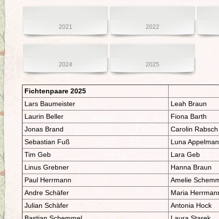
2021
2022
2024
2025
Fichtenpaare 2025
Lars Baumeister
Leah Braun
Laurin Beller
Fiona Barth
Jonas Brand
Carolin Rabsch
Sebastian Fuß
Luna Appelma
Tim Geb
Lara Geb
Linus Grebner
Hanna Braun
Paul Herrmann
Amelie Schemm
Andre Schäfer
Maria Herrman
Julian Schäfer
Antonia Hock
Bastian Schemmel
Laura Starek