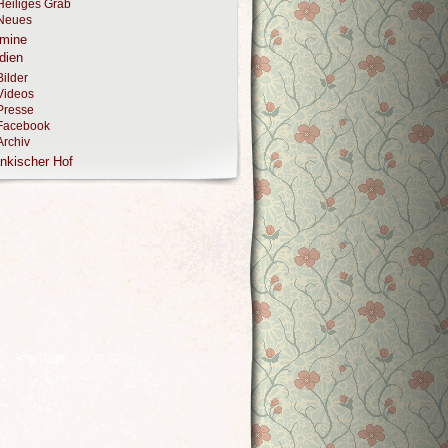
Heiliges Grab
Neues
rmine
dien
Bilder
Videos
Presse
Facebook
Archiv
nkischer Hof