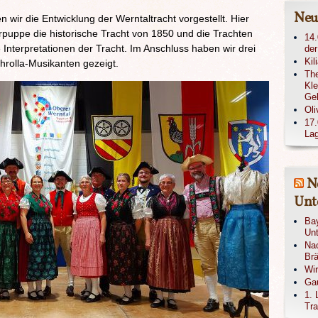
Neu
 wir die Entwicklung der Werntaltracht vorgestellt. Hier
rpuppe die historische Tracht von 1850 und die Trachten
14.
Interpretationen der Tracht. Im Anschluss haben wir drei
der
Kil
hrolla-Musikanten gezeigt.
The
Kle
Ge
Oli
17.
Lag
N
Unte
Bay
Unt
Nac
Brä
Wi
Gau
1. 
Tra