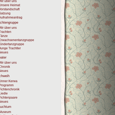
Wir über uns
Unsere Heimat
Vorstandschaft
Satzung
Aufnahmeantrag
achtengruppe
Wir über uns
Trachten
Tänze
Erwachsenentanzgruppe
Kindertanzgruppe
Junge Trachtler
Neues
ater
Wir über uns
Chronik
Neues
chweih
Unner Kerwa
Programm
Fichtenchronik
Liedle
Fichtenpaare
Neues
auchtum
Museum