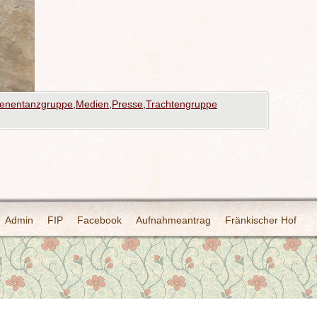
enentanzgruppe
,
Medien
,
Presse
,
Trachtengruppe
Admin
FIP
Facebook
Aufnahmeantrag
Fränkischer Hof