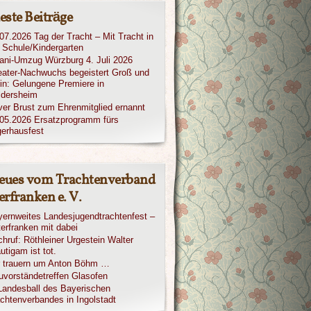
este Beiträge
07.2026 Tag der Tracht – Mit Tracht in
 Schule/Kindergarten
iani-Umzug Würzburg 4. Juli 2026
ater-Nachwuchs begeistert Groß und
in: Gelungene Premiere in
ldersheim
ver Brust zum Ehrenmitglied ernannt
05.2026 Ersatzprogramm fürs
erhausfest
eues vom Trachtenverband
rfranken e. V.
ernweites Landesjugendtrachtenfest –
erfranken mit dabei
hruf: Röthleiner Urgestein Walter
utigam ist tot.
r trauern um Anton Böhm …
vorständetreffen Glasofen
Landesball des Bayerischen
chtenverbandes in Ingolstadt