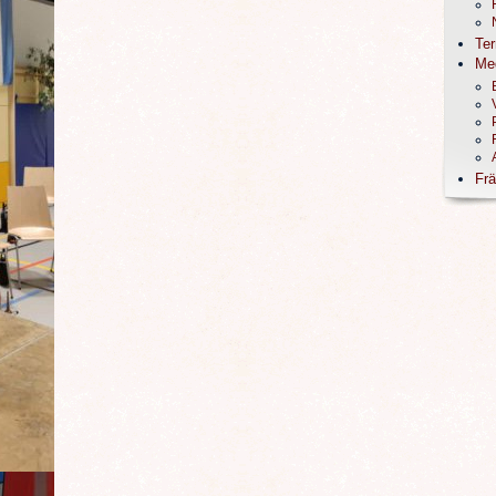
Te
Me
Frä