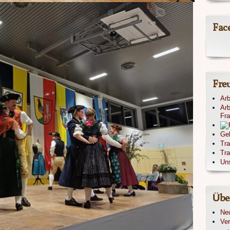
Fac
Fre
Arb
Arb
Fr
Ge
Tr
Tra
Un
Übe
Ne
Ver