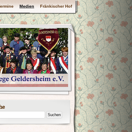
ermine
Medien
Fränkischer Hof
he