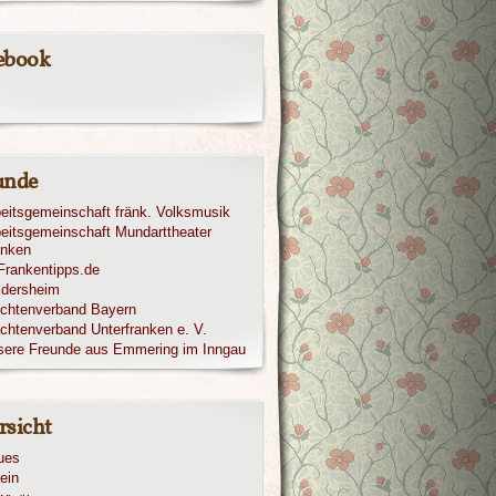
ebook
unde
eitsgemeinschaft fränk. Volksmusik
eitsgemeinschaft Mundarttheater
anken
ldersheim
achtenverband Bayern
chtenverband Unterfranken e. V.
sere Freunde aus Emmering im Inngau
rsicht
ues
ein