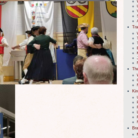
Tr
The
Kir
Br