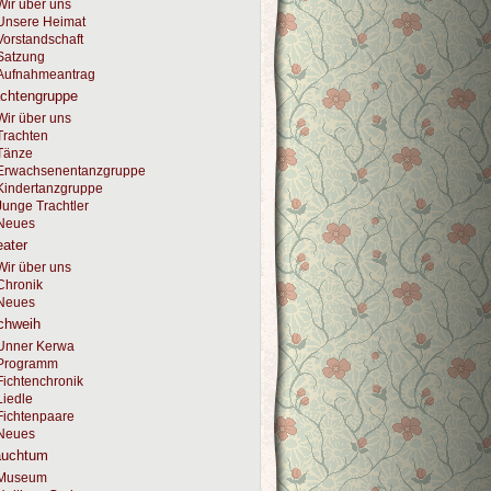
Wir über uns
Unsere Heimat
Vorstandschaft
Satzung
Aufnahmeantrag
achtengruppe
Wir über uns
Trachten
Tänze
Erwachsenentanzgruppe
Kindertanzgruppe
Junge Trachtler
Neues
ater
Wir über uns
Chronik
Neues
chweih
Unner Kerwa
Programm
Fichtenchronik
Liedle
Fichtenpaare
Neues
auchtum
Museum