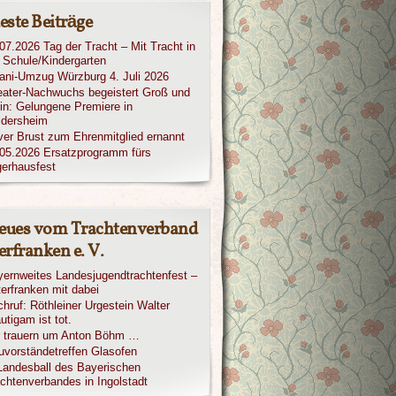
este Beiträge
07.2026 Tag der Tracht – Mit Tracht in
 Schule/Kindergarten
iani-Umzug Würzburg 4. Juli 2026
ater-Nachwuchs begeistert Groß und
in: Gelungene Premiere in
ldersheim
ver Brust zum Ehrenmitglied ernannt
05.2026 Ersatzprogramm fürs
erhausfest
eues vom Trachtenverband
rfranken e. V.
ernweites Landesjugendtrachtenfest –
erfranken mit dabei
hruf: Röthleiner Urgestein Walter
utigam ist tot.
r trauern um Anton Böhm …
vorständetreffen Glasofen
Landesball des Bayerischen
chtenverbandes in Ingolstadt