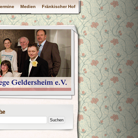
ermine
Medien
Fränkischer Hof
he