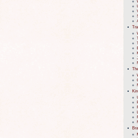
Tr
The
Kir
Br