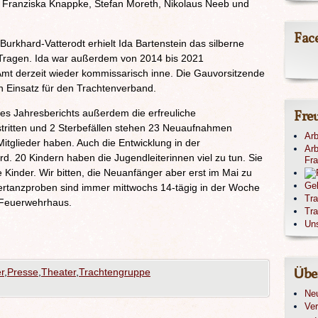
 Franziska Knappke, Stefan Moreth, Nikolaus Neeb und
Fac
Burkhard-Vatterodt erhielt Ida Bartenstein das silberne
-Tragen. Ida war außerdem von 2014 bis 2021
 Amt derzeit wieder kommissarisch inne. Die Gauvorsitzende
en Einsatz für den Trachtenverband.
s Jahresberichts außerdem die erfreuliche
Fre
ustritten und 2 Sterbefällen stehen 23 Neuaufnahmen
Arb
Mitglieder haben. Auch die Entwicklung in der
Arb
 rd. 20 Kindern haben die Jugendleiterinnen viel zu tun. Sie
Fr
 Kinder. Wir bitten, die Neuanfänger aber erst im Mai zu
Ge
tanzproben sind immer mittwochs 14-tägig in der Woche
Tr
 Feuerwehrhaus.
Tra
Un
Übe
er
,
Presse
,
Theater
,
Trachtengruppe
Ne
Ver