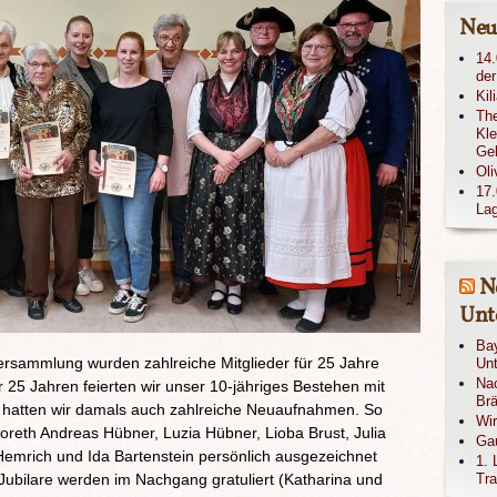
Neu
14.
der
Kil
The
Kle
Ge
Oli
17.
Lag
N
Unte
Bay
sammlung wurden zahlreiche Mitglieder für 25 Jahre
Unt
Nac
r 25 Jahren feierten wir unser 10-jähriges Bestehen mit
Brä
 hatten wir damals auch zahlreiche Neuaufnahmen. So
Wi
oreth Andreas Hübner, Luzia Hübner, Lioba Brust, Julia
Gau
mrich und Ida Bartenstein persönlich ausgezeichnet
1. 
ubilare werden im Nachgang gratuliert (Katharina und
Tra