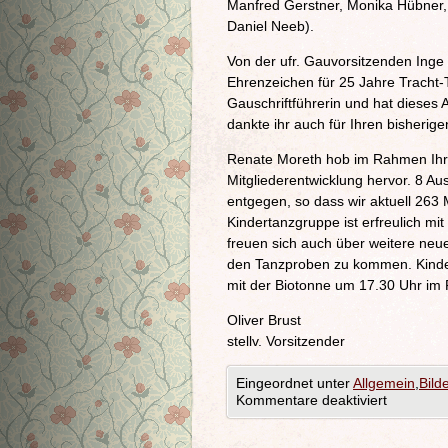
Manfred Gerstner, Monika Hübner,
Daniel Neeb).
Von der ufr. Gauvorsitzenden Inge 
Ehrenzeichen für 25 Jahre Tracht
Gauschriftführerin und hat dieses
dankte ihr auch für Ihren bisherig
Renate Moreth hob im Rahmen Ihre
Mitgliederentwicklung hervor. 8 A
entgegen, so dass wir aktuell 263 
Kindertanzgruppe ist erfreulich mit
freuen sich auch über weitere neue
den Tanzproben zu kommen. Kinder
mit der Biotonne um 17.30 Uhr im
Oliver Brust
​​​​​​​stellv. Vorsitzender
Eingeordnet unter
Allgemein
,
Bild
Kommentare deaktiviert