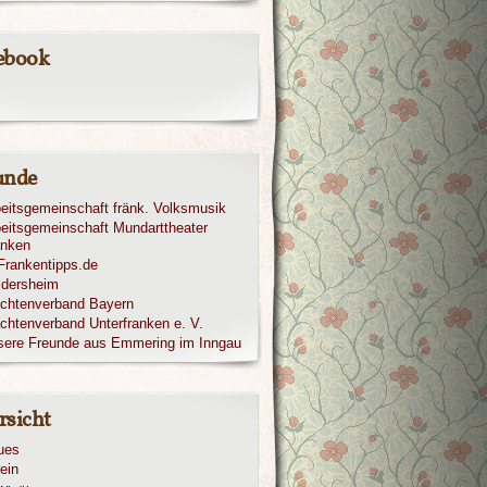
ebook
unde
eitsgemeinschaft fränk. Volksmusik
eitsgemeinschaft Mundarttheater
anken
ldersheim
achtenverband Bayern
chtenverband Unterfranken e. V.
sere Freunde aus Emmering im Inngau
rsicht
ues
ein