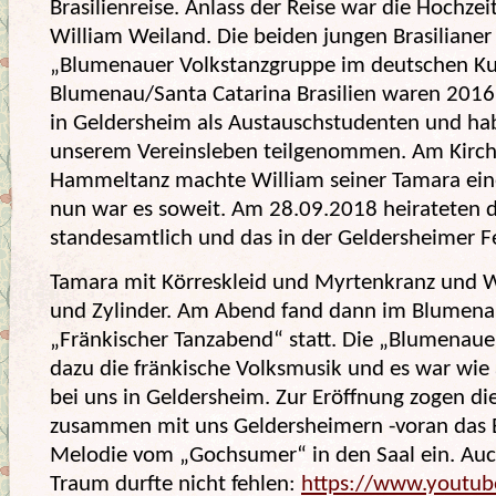
Brasilienreise.
Anlass der Reise war die Hochze
William Weiland. Die beiden jungen Brasiliane
„Blumenauer Volkstanzgruppe im deutschen Kult
Blumenau/Santa Catarina Brasilien waren 2016 
in Geldersheim als Austauschstudenten und ha
unserem Vereinsleben teilgenommen. Am Kirc
Hammeltanz machte William seiner Tamara ein
nun war es soweit. Am 28.09.2018 heirateten 
standesamtlich und das in der Geldersheimer Fe
Tamara mit Körreskleid und Myrtenkranz und W
und Zylinder. Am Abend fand dann im Blumena
„Fränkischer Tanzabend“ statt. Die „Blumenauer
dazu die fränkische Volksmusik und es war wi
bei uns in Geldersheim. Zur Eröffnung zogen di
zusammen mit uns Geldersheimern -voran das B
Melodie vom „Gochsumer“ in den Saal ein. Au
Traum durfte nicht fehlen:
https://www.youtu