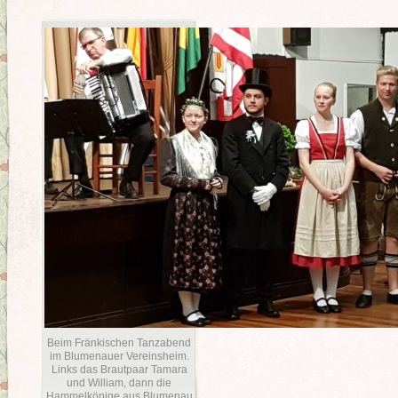
Beim Fränkischen Tanzabend
im Blumenauer Vereinsheim.
Links das Brautpaar Tamara
und William, dann die
Hammelkönige aus Blumenau