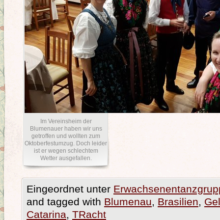
Im Vereinsheim der
Blumenauer haben wir uns
getroffen und wollten zum
Oktoberfestumzug. Doch leider
ist er wegen schlechtem
Wetter ausgefallen.
Eingeordnet unter
Erwachsenentanzgrup
and tagged with
Blumenau
,
Brasilien
,
Ge
Catarina
,
TRacht