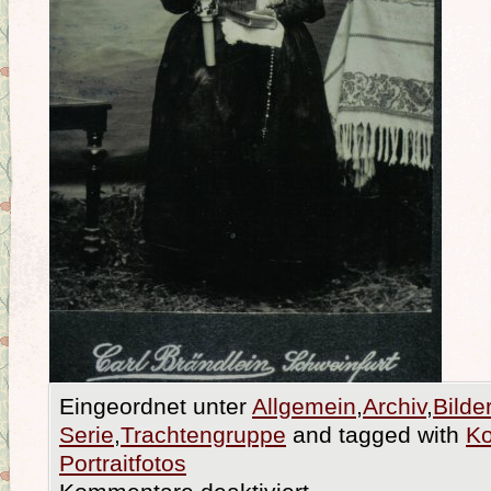
Eingeordnet unter
Allgemein
,
Archiv
,
Bilde
Serie
,
Trachtengruppe
and tagged with
K
Portraitfotos