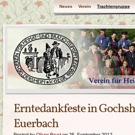
Neues
Verein
Trachtengruppe
Erntedankfeste in Gochs
Euerbach
Posted by
Oliver Brust
on 25. September 2012