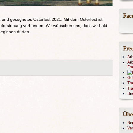
Fac
s und gesegnetes Osterfest 2021. Mit dem Osterfest ist
uferstehung verbunden. Wir wünschen uns, dass wir bald
beginnen dürfen.
Fre
Arb
Arb
Fr
Ge
Tr
Tra
Un
Übe
Ne
Ver