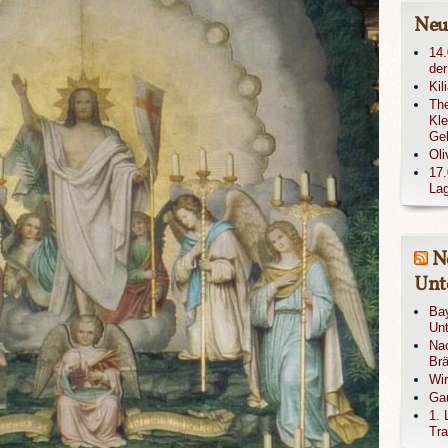
Neu
14.
der
Kil
The
Kle
Ge
Oli
17.
Lag
N
Unte
Bay
Unt
Nac
Brä
Wi
Gau
1. 
Tra