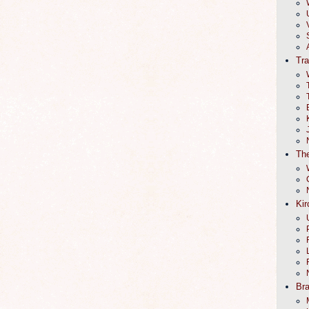
Tr
The
Kir
Br