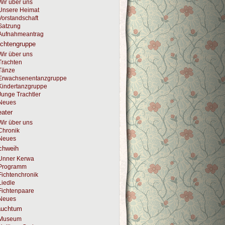
Wir über uns
Unsere Heimat
Vorstandschaft
Satzung
Aufnahmeantrag
achtengruppe
Wir über uns
Trachten
Tänze
Erwachsenentanzgruppe
Kindertanzgruppe
Junge Trachtler
Neues
ater
Wir über uns
Chronik
Neues
chweih
Unner Kerwa
Programm
Fichtenchronik
Liedle
Fichtenpaare
Neues
auchtum
Museum