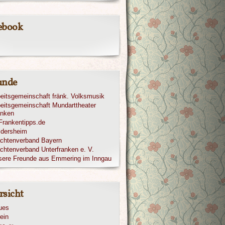
ebook
unde
eitsgemeinschaft fränk. Volksmusik
eitsgemeinschaft Mundarttheater
anken
ldersheim
achtenverband Bayern
chtenverband Unterfranken e. V.
sere Freunde aus Emmering im Inngau
rsicht
ues
ein