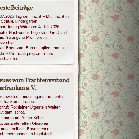
este Beiträge
07.2026 Tag der Tracht – Mit Tracht in
 Schule/Kindergarten
iani-Umzug Würzburg 4. Juli 2026
ater-Nachwuchs begeistert Groß und
in: Gelungene Premiere in
ldersheim
ver Brust zum Ehrenmitglied ernannt
05.2026 Ersatzprogramm fürs
erhausfest
eues vom Trachtenverband
rfranken e. V.
ernweites Landesjugendtrachtenfest –
erfranken mit dabei
hruf: Röthleiner Urgestein Walter
utigam ist tot.
r trauern um Anton Böhm …
vorständetreffen Glasofen
Landesball des Bayerischen
chtenverbandes in Ingolstadt