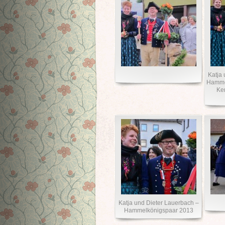
Katja
Hammel
Ke
Katja und Dieter Lauerbach –
Hammelkönigspaar 2013