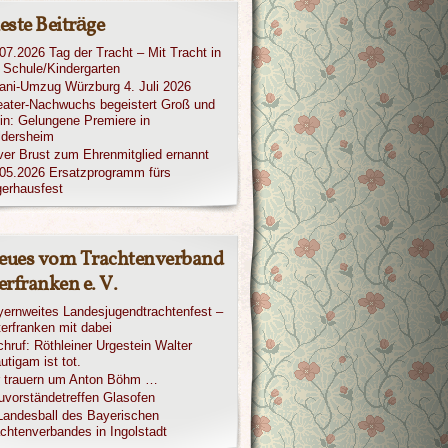
este Beiträge
07.2026 Tag der Tracht – Mit Tracht in
 Schule/Kindergarten
iani-Umzug Würzburg 4. Juli 2026
ater-Nachwuchs begeistert Groß und
in: Gelungene Premiere in
ldersheim
ver Brust zum Ehrenmitglied ernannt
05.2026 Ersatzprogramm fürs
erhausfest
eues vom Trachtenverband
rfranken e. V.
ernweites Landesjugendtrachtenfest –
erfranken mit dabei
hruf: Röthleiner Urgestein Walter
utigam ist tot.
r trauern um Anton Böhm …
vorständetreffen Glasofen
Landesball des Bayerischen
chtenverbandes in Ingolstadt