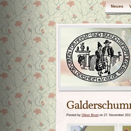
Neues
Galderschum
Posted by
Oliver Brust
on 27. November 201