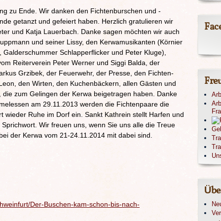
ng zu Ende. Wir danken den Fichtenburschen und -
 getanzt und gefeiert haben. Herzlich gratulieren wir
Fac
er und Katja Lauerbach. Danke sagen möchten wir auch
uppmann und seiner Lissy, den Kerwamusikanten (Körnier
, Galderschummer Schlapperflicker und Peter Kluge),
 Reiterverein Peter Werner und Siggi Balda, der
rkus Grzibek, der Feuerwehr, der Presse, den Fichten-
Fre
 Leon, den Wirten, den Kuchenbäckern, allen Gästen und
n, die zum Gelingen der Kerwa beigetragen haben. Danke
Arb
Arb
melessen am 29.11.2013 werden die Fichtenpaare die
Fr
 wieder Ruhe im Dorf ein. Sankt Kathrein stellt Harfen und
n Sprichwort. Wir freuen uns, wenn Sie uns alle die Treue
Ge
bei der Kerwa vom 21-24.11.2014 mit dabei sind.
Tr
Tra
Un
Übe
schweinfurt/Der-Buschen-kam-schon-bis-nach-
Ne
Ver