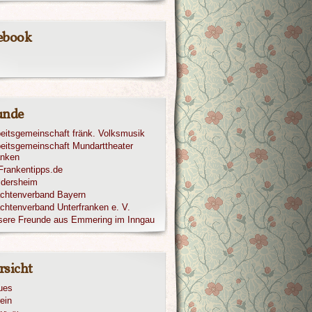
ebook
unde
eitsgemeinschaft fränk. Volksmusik
eitsgemeinschaft Mundarttheater
anken
ldersheim
achtenverband Bayern
chtenverband Unterfranken e. V.
sere Freunde aus Emmering im Inngau
rsicht
ues
ein