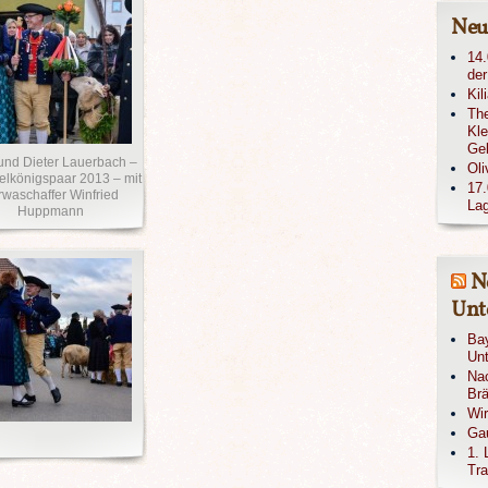
Neu
14.
der
Kil
The
Kle
Ge
 und Dieter Lauerbach –
Oli
königspaar 2013 – mit
17.
rwaschaffer Winfried
Lag
Huppmann
N
Unte
Bay
Unt
Nac
Brä
Wi
Gau
1. 
Tra