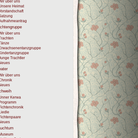
Wir über uns
Unsere Heimat
Vorstandschaft
Satzung
Aufnahmeantrag
achtengruppe
Wir über uns
Trachten
Tänze
Erwachsenentanzgruppe
Kindertanzgruppe
Junge Trachtler
Neues
ater
Wir über uns
Chronik
Neues
chweih
Unner Kerwa
Programm
Fichtenchronik
Liedle
Fichtenpaare
Neues
auchtum
Museum