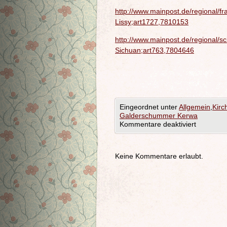
http://www.mainpost.de/regional/
Lissy;art1727,7810153
http://www.mainpost.de/regional/s
Sichuan;art763,7804646
Eingeordnet unter
Allgemein
,
Kirc
Galderschummer Kerwa
Kommentare deaktiviert
Keine Kommentare erlaubt.