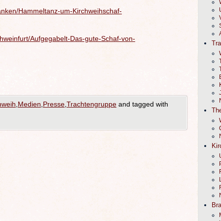
franken/Hammeltanz-um-Kirchweihschaf-
chweinfurt/Aufgegabelt-Das-gute-Schaf-von-
Tr
hweih
,
Medien
,
Presse
,
Trachtengruppe
and tagged with
The
Kir
Br