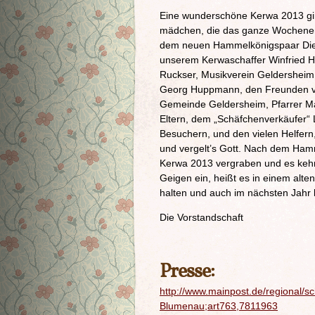
Eine wunderschöne Kerwa 2013 gi
mädchen, die das ganze Wochenende
dem neuen Hammelkönigspaar Diet
unserem Kerwaschaffer Winfried H
Ruckser, Musikverein Geldersheim
Georg Huppmann, den Freunden vom
Gemeinde Geldersheim, Pfarrer Ma
Eltern, dem „Schäfchenverkäufer“
Besuchern, und den vielen Helfer
und vergelt’s Gott. Nach dem Ham
Kerwa 2013 vergraben und es kehrt
Geigen ein, heißt es in einem alte
halten und auch im nächsten Jahr 
Die Vorstandschaft
Presse:
http://www.mainpost.de/regional/
Blumenau;art763,7811963