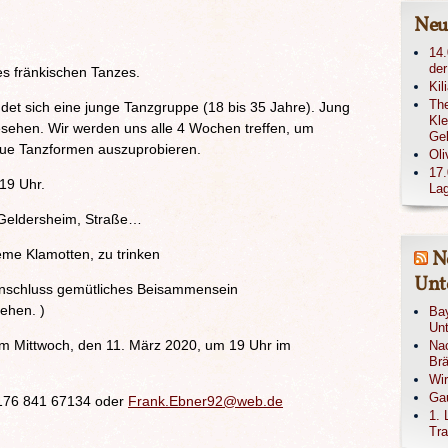
Neu
14.
der
es fränkischen Tanzes.
Kil
The
et sich eine junge Tanzgruppe (18 bis 35 Jahre). Jung
Kle
esehen. Wir werden uns alle 4 Wochen treffen, um
Ge
neue Tanzformen auszuprobieren.
Oli
17.
9 Uhr.
Lag
rsheim, Straße…
e Klamotten, zu trinken
N
Unte
hluss gemütliches Beisammensein
ehen. )
Bay
Unt
am Mittwoch, den 11. März 2020, um 19 Uhr im
Nac
Brä
Wi
Gau
0176 841 67134 oder
Frank.Ebner92@web.de
1. 
Tra