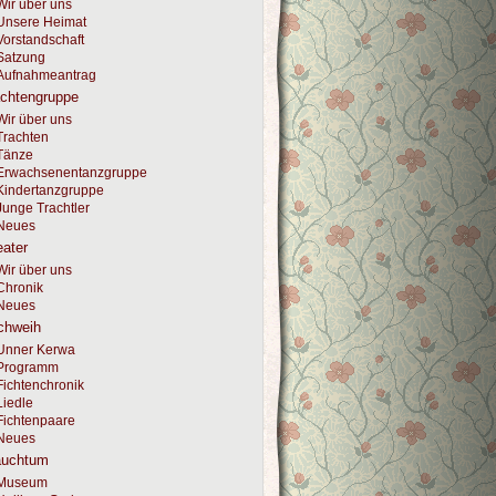
Wir über uns
Unsere Heimat
Vorstandschaft
Satzung
Aufnahmeantrag
achtengruppe
Wir über uns
Trachten
Tänze
Erwachsenentanzgruppe
Kindertanzgruppe
Junge Trachtler
Neues
ater
Wir über uns
Chronik
Neues
chweih
Unner Kerwa
Programm
Fichtenchronik
Liedle
Fichtenpaare
Neues
auchtum
Museum