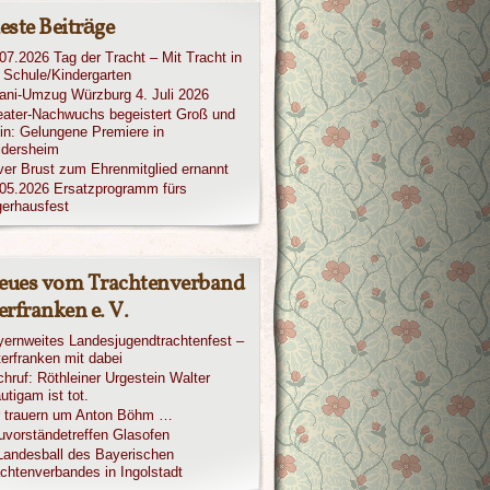
este Beiträge
07.2026 Tag der Tracht – Mit Tracht in
 Schule/Kindergarten
iani-Umzug Würzburg 4. Juli 2026
ater-Nachwuchs begeistert Groß und
in: Gelungene Premiere in
ldersheim
ver Brust zum Ehrenmitglied ernannt
05.2026 Ersatzprogramm fürs
erhausfest
eues vom Trachtenverband
rfranken e. V.
ernweites Landesjugendtrachtenfest –
erfranken mit dabei
hruf: Röthleiner Urgestein Walter
utigam ist tot.
r trauern um Anton Böhm …
vorständetreffen Glasofen
Landesball des Bayerischen
chtenverbandes in Ingolstadt