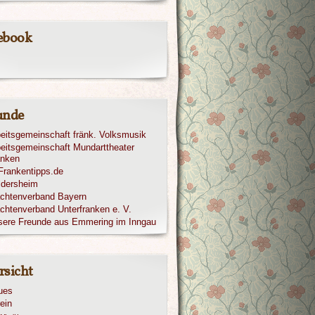
ebook
unde
eitsgemeinschaft fränk. Volksmusik
eitsgemeinschaft Mundarttheater
anken
ldersheim
achtenverband Bayern
chtenverband Unterfranken e. V.
sere Freunde aus Emmering im Inngau
rsicht
ues
ein