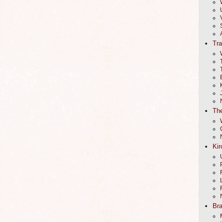
Tr
The
Kir
Br