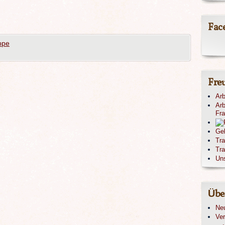
Fac
ppe
Fre
Arb
Arb
Fr
Ge
Tr
Tra
Un
Übe
Ne
Ver