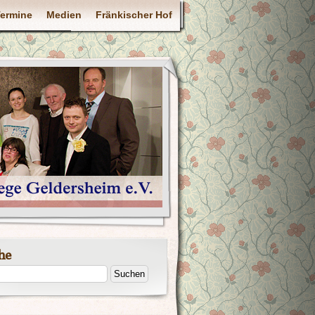
ermine
Medien
Fränkischer Hof
he