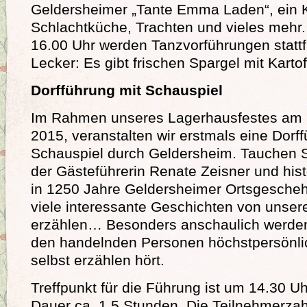
Geldersheimer „Tante Emma Laden“, ein 
Schlachtküche, Trachten und vieles mehr
16.00 Uhr werden Tanzvorführungen statt
Lecker: Es gibt frischen Spargel mit Karto
Dorfführung mit Schauspiel
Im Rahmen unseres Lagerhausfestes am 
2015, veranstalten wir erstmals eine Dorf
Schauspiel durch Geldersheim. Tauchen 
der Gästeführerin Renate Zeisner und his
in 1250 Jahre Geldersheimer Ortsgeschehe
viele interessante Geschichten von unser
erzählen… Besonders anschaulich werde
den handelnden Personen höchstpersönli
selbst erzählen hört.
Treffpunkt für die Führung ist um 14.30 U
Dauer ca. 1,5 Stunden. Die Teilnehmerzah