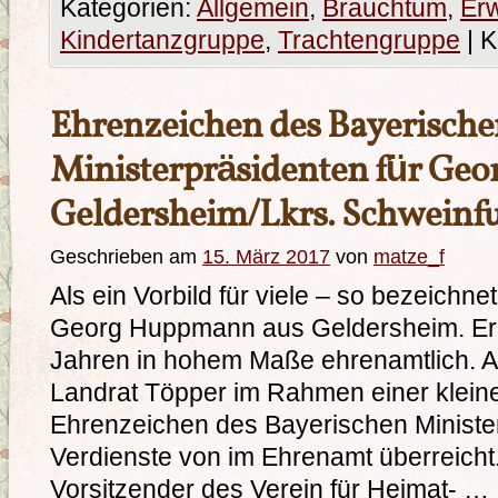
Kategorien:
Allgemein
,
Brauchtum
,
Er
Kindertanzgruppe
,
Trachtengruppe
|
K
Ehrenzeichen des Bayerisch
Ministerpräsidenten für Ge
Geldersheim/Lkrs. Schweinfu
Geschrieben am
15. März 2017
von
matze_f
Als ein Vorbild für viele – so bezeichn
Georg Huppmann aus Geldersheim. Er en
Jahren in hohem Maße ehrenamtlich. A
Landrat Töpper im Rahmen einer klein
Ehrenzeichen des Bayerischen Minister
Verdienste von im Ehrenamt überreicht. 
Vorsitzender des Verein für Heimat- …