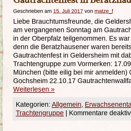
Gautrachtenfest in Beratzha
Geschrieben am
15. Juli 2017
von
matze_f
Liebe Brauchtumsfreunde, die Gelders
am vergangenen Sonntag am Gautracht
in der Oberpfalz teilgenommen. Es wa
denn die Beratzhausener waren bereit
Gautrachtenfest in Geldersheim mit dab
Trachtengruppe zum Vormerken: 17.09
München (bitte eilig bei mir anmelden) 
Gochsheim 22.10.17 Gautrachtenwallf
Weiterlesen
»
Kategorien:
Allgemein
,
Erwachsenent
Trachtengruppe
|
Kommentare deaktivi