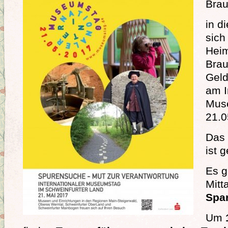
Brau
in d
sich
Heim
Brau
Geld
am I
Mus
21.0
Das
ist g
Es g
Mitt
Spar
Um