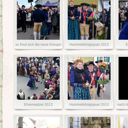
so freut sich die neue Königin
Hammelkönigspaar 2013
E
Ehrenwalzer 2013
Hammelkönigspaar 2013
nach 