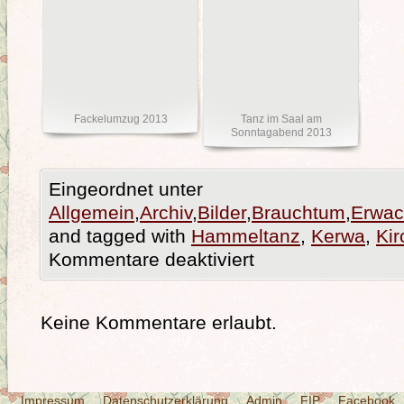
Fackelumzug 2013
Tanz im Saal am
Sonntagabend 2013
Eingeordnet unter
Allgemein
,
Archiv
,
Bilder
,
Brauchtum
,
Erwac
and tagged with
Hammeltanz
,
Kerwa
,
Kir
Kommentare deaktiviert
Keine Kommentare erlaubt.
Impressum
Datenschutzerklärung
Admin
FIP
Facebook