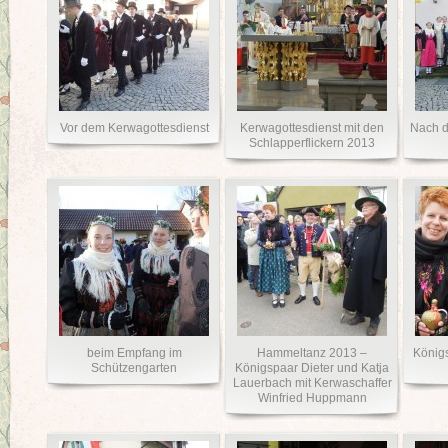
Vor dem Kerwagottesdienst
Kerwagottesdienst mit den
Nach d
Schlapperflickern 2013
beim Empfang im
Hammeltanz 2013 –
Königs
Schützengarten
Königspaar Dieter und Katja
Lauerbach mit Kerwaschaffer
Winfried Huppmann