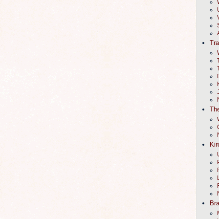
Tr
The
Kir
Br