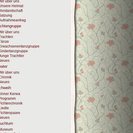
Wir über uns
Unsere Heimat
Vorstandschaft
Satzung
Aufnahmeantrag
achtengruppe
Wir über uns
Trachten
Tänze
Erwachsenentanzgruppe
Kindertanzgruppe
Junge Trachtler
Neues
ater
Wir über uns
Chronik
Neues
chweih
Unner Kerwa
Programm
Fichtenchronik
Liedle
Fichtenpaare
Neues
auchtum
Museum