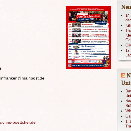
Neu
14.
der
Kil
The
Kle
Ge
Oli
17.
Lag
n
N
mainfranken@mainpost.de
Unte
Bay
Unt
Nac
Brä
Wi
Gau
1. 
.chris-boettcher.de
Tra