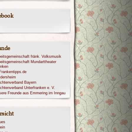
ebook
unde
eitsgemeinschaft fränk. Volksmusik
eitsgemeinschaft Mundarttheater
anken
ldersheim
achtenverband Bayern
chtenverband Unterfranken e. V.
sere Freunde aus Emmering im Inngau
rsicht
ues
ein