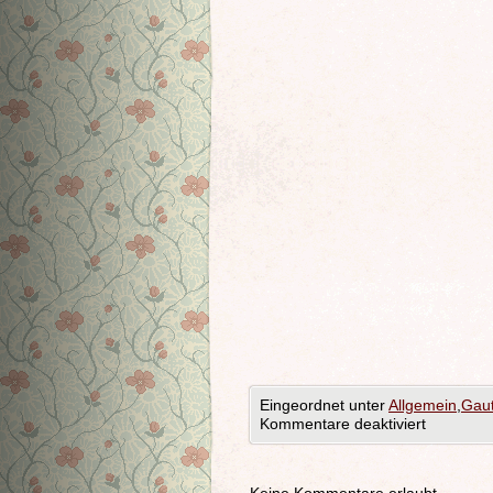
Eingeordnet unter
Allgemein
,
Gaut
Kommentare deaktiviert