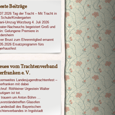
este Beiträge
07.2026 Tag der Tracht – Mit Tracht in
 Schule/Kindergarten
iani-Umzug Würzburg 4. Juli 2026
ater-Nachwuchs begeistert Groß und
in: Gelungene Premiere in
ldersheim
ver Brust zum Ehrenmitglied ernannt
05.2026 Ersatzprogramm fürs
erhausfest
eues vom Trachtenverband
rfranken e. V.
ernweites Landesjugendtrachtenfest –
erfranken mit dabei
hruf: Röthleiner Urgestein Walter
utigam ist tot.
r trauern um Anton Böhm …
vorständetreffen Glasofen
Landesball des Bayerischen
chtenverbandes in Ingolstadt