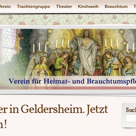
Verein
Trachtengruppe
Theater
Kirchweih
Brauchtum
T
r in Geldersheim. Jetzt
Suc
n!