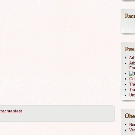
Fac
Fre
Arb
Arb
Fr
Ge
Tr
Tra
Un
rachtenfest
Übe
Ne
Ver