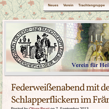
Neues
Verein
Trachtengruppe
Federweißenabend mit d
Schlapperflickern im Frä
Posted by
Oliver Brust
on 7. September 2013