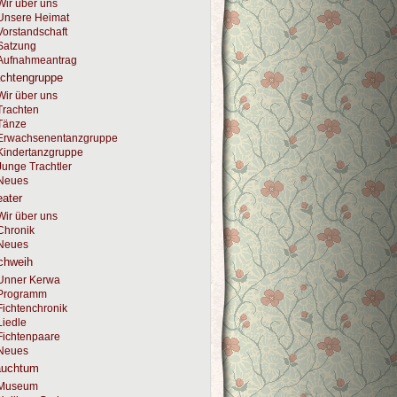
Wir über uns
Unsere Heimat
Vorstandschaft
Satzung
Aufnahmeantrag
achtengruppe
Wir über uns
Trachten
Tänze
Erwachsenentanzgruppe
Kindertanzgruppe
Junge Trachtler
Neues
ater
Wir über uns
Chronik
Neues
chweih
Unner Kerwa
Programm
Fichtenchronik
Liedle
Fichtenpaare
Neues
auchtum
Museum