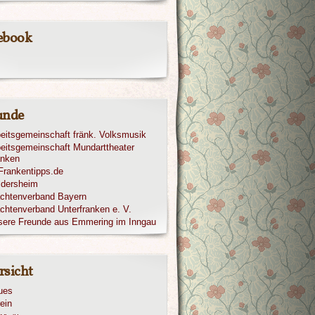
ebook
unde
eitsgemeinschaft fränk. Volksmusik
eitsgemeinschaft Mundarttheater
anken
ldersheim
achtenverband Bayern
chtenverband Unterfranken e. V.
sere Freunde aus Emmering im Inngau
rsicht
ues
ein