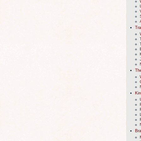
Tr
The
Kir
Br