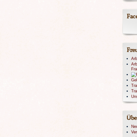
Fac
Fre
Arb
Arb
Fr
Ge
Tr
Tra
Un
Übe
Ne
Ver