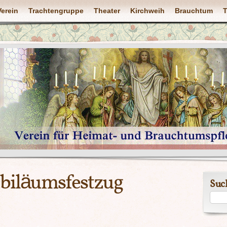
Verein
Trachtengruppe
Theater
Kirchweih
Brauchtum
T
biläumsfestzug
Suc