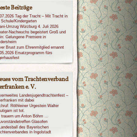
este Beiträge
07.2026 Tag der Tracht – Mit Tracht in
 Schule/Kindergarten
iani-Umzug Würzburg 4. Juli 2026
ater-Nachwuchs begeistert Groß und
in: Gelungene Premiere in
ldersheim
ver Brust zum Ehrenmitglied ernannt
05.2026 Ersatzprogramm fürs
erhausfest
eues vom Trachtenverband
rfranken e. V.
ernweites Landesjugendtrachtenfest –
erfranken mit dabei
hruf: Röthleiner Urgestein Walter
utigam ist tot.
r trauern um Anton Böhm …
vorständetreffen Glasofen
Landesball des Bayerischen
chtenverbandes in Ingolstadt