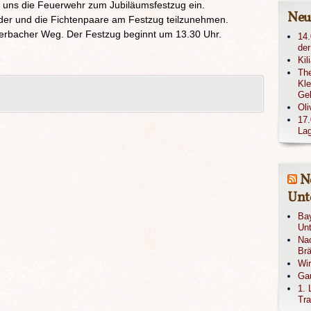
t uns die Feuerwehr zum Jubiläumsfestzug ein.
Neu
Kinder und die Fichtenpaare am Festzug teilzunehmen.
uerbacher Weg. Der Festzug beginnt um 13.30 Uhr.
14.
der
Kil
The
Kle
Ge
Oli
17.
Lag
N
Unte
Bay
Unt
Nac
Brä
Wi
Gau
1. 
Tra