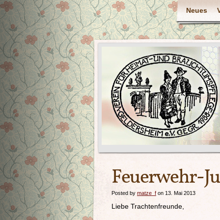
Neues
Feuerwehr-Ju
Posted by
matze_f
on 13. Mai 2013
Liebe Trachtenfreunde,