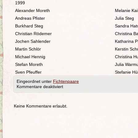
1999
Alexander Moreth
Melanie Kai
Andreas Pfister
Julia Steg
Burkhard Steg
Sandra Hat
Christian Rödemer
Christina B
Jochen Sahlender
Katharina P
Martin Schlör
Kerstin Sc
Michael Hennig
Christina 
Stefan Moreth
Julia Warm
Sven Pfeuffer
Stefanie H
Eingeordnet unter
Fichtenpaare
Kommentare deaktiviert
Keine Kommentare erlaubt.