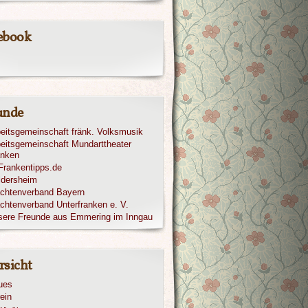
ebook
unde
eitsgemeinschaft fränk. Volksmusik
eitsgemeinschaft Mundarttheater
anken
ldersheim
achtenverband Bayern
chtenverband Unterfranken e. V.
sere Freunde aus Emmering im Inngau
rsicht
ues
ein