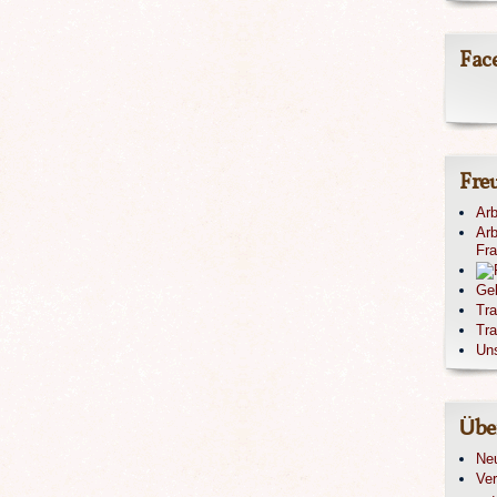
Fac
Fre
Arb
Arb
Fr
Ge
Tr
Tra
Un
Übe
Ne
Ver