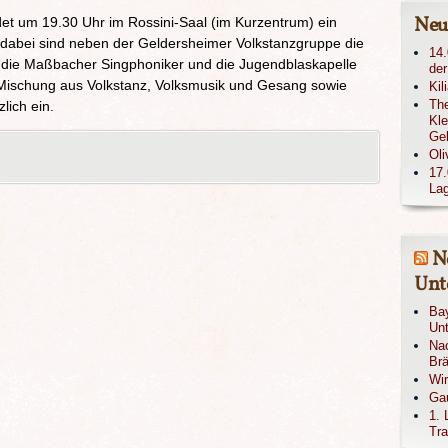
Neu
et um 19.30 Uhr im Rossini-Saal (im Kurzentrum) ein
t dabei sind neben der Geldersheimer Volkstanzgruppe die
14.
 die Maßbacher Singphoniker und die Jugendblaskapelle
der
e Mischung aus Volkstanz, Volksmusik und Gesang sowie
Kil
The
lich ein.
Kle
Ge
Oli
17.
Lag
N
Unte
Bay
Unt
Nac
Brä
Wi
Gau
1. 
Tra