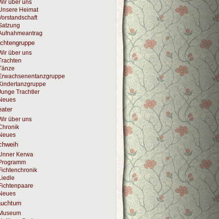
Wir über uns
Unsere Heimat
Vorstandschaft
Satzung
Aufnahmeantrag
achtengruppe
Wir über uns
Trachten
Tänze
Erwachsenentanzgruppe
Kindertanzgruppe
Junge Trachtler
Neues
ater
Wir über uns
Chronik
Neues
chweih
Unner Kerwa
Programm
Fichtenchronik
Liedle
Fichtenpaare
Neues
auchtum
Museum