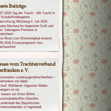
este Beiträge
07.2026 Tag der Tracht – Mit Tracht in
 Schule/Kindergarten
iani-Umzug Würzburg 4. Juli 2026
ater-Nachwuchs begeistert Groß und
in: Gelungene Premiere in
ldersheim
ver Brust zum Ehrenmitglied ernannt
05.2026 Ersatzprogramm fürs
erhausfest
eues vom Trachtenverband
rfranken e. V.
ernweites Landesjugendtrachtenfest –
erfranken mit dabei
hruf: Röthleiner Urgestein Walter
utigam ist tot.
r trauern um Anton Böhm …
vorständetreffen Glasofen
Landesball des Bayerischen
chtenverbandes in Ingolstadt