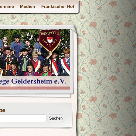
ermine
Medien
Fränkischer Hof
he