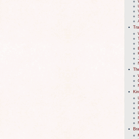
Tr
The
Kir
Br