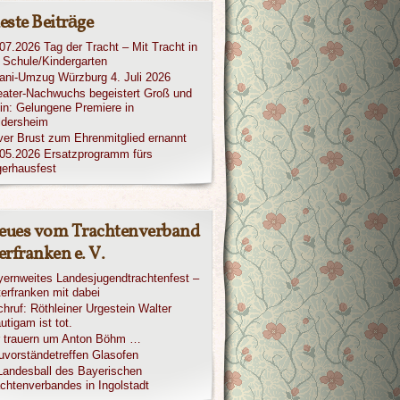
este Beiträge
07.2026 Tag der Tracht – Mit Tracht in
 Schule/Kindergarten
iani-Umzug Würzburg 4. Juli 2026
ater-Nachwuchs begeistert Groß und
in: Gelungene Premiere in
ldersheim
ver Brust zum Ehrenmitglied ernannt
05.2026 Ersatzprogramm fürs
erhausfest
eues vom Trachtenverband
rfranken e. V.
ernweites Landesjugendtrachtenfest –
erfranken mit dabei
hruf: Röthleiner Urgestein Walter
utigam ist tot.
r trauern um Anton Böhm …
vorständetreffen Glasofen
Landesball des Bayerischen
chtenverbandes in Ingolstadt