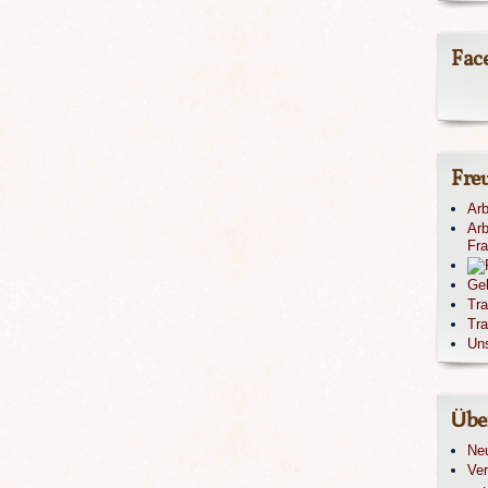
Fac
Fre
Arb
Arb
Fr
Ge
Tr
Tra
Un
Übe
Ne
Ver