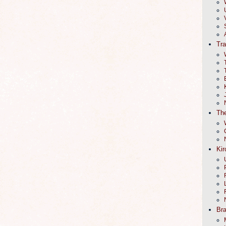
Tr
The
Kir
Br