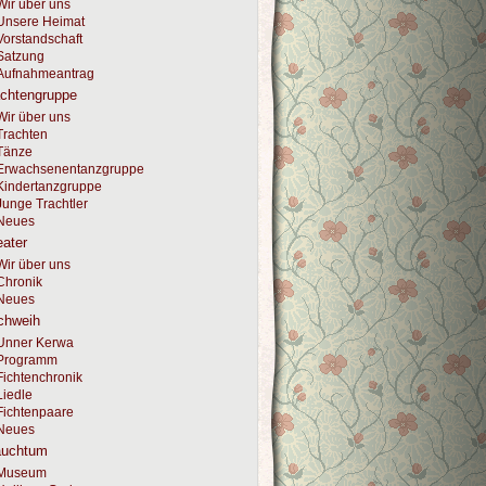
Wir über uns
Unsere Heimat
Vorstandschaft
Satzung
Aufnahmeantrag
achtengruppe
Wir über uns
Trachten
Tänze
Erwachsenentanzgruppe
Kindertanzgruppe
Junge Trachtler
Neues
ater
Wir über uns
Chronik
Neues
chweih
Unner Kerwa
Programm
Fichtenchronik
Liedle
Fichtenpaare
Neues
auchtum
Museum