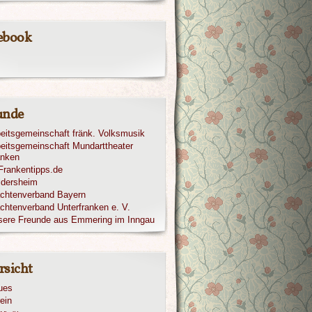
ebook
unde
eitsgemeinschaft fränk. Volksmusik
eitsgemeinschaft Mundarttheater
anken
ldersheim
achtenverband Bayern
chtenverband Unterfranken e. V.
sere Freunde aus Emmering im Inngau
rsicht
ues
ein