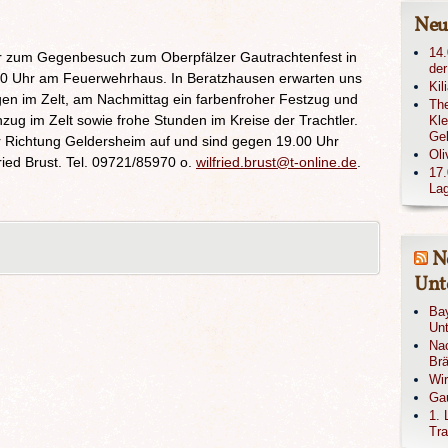
Neu
14.
r zum Gegenbesuch zum Oberpfälzer Gautrachtenfest in
der
30 Uhr am Feuerwehrhaus. In Beratzhausen erwarten uns
Kil
n im Zelt, am Nachmittag ein farbenfroher Festzug und
The
ug im Zelt sowie frohe Stunden im Kreise der Trachtler.
Kle
Ge
 Richtung Geldersheim auf und sind gegen 19.00 Uhr
Oli
ried Brust. Tel. 09721/85970 o.
wilfried.brust@t-online.de
.
17.
Lag
N
Unte
Bay
Unt
Nac
Brä
Wi
Gau
1. 
Tra