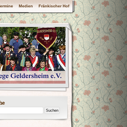
ermine
Medien
Fränkischer Hof
he