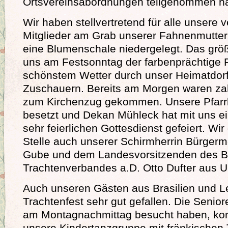
Ortsvereinsabordnungen teilgenommen h
Wir haben stellvertretend für alle unsere 
Mitglieder am Grab unserer Fahnenmutter,
eine Blumenschale niedergelegt. Das grö
uns am Festsonntag der farbenprächtige 
schönstem Wetter durch unser Heimatdorf
Zuschauern. Bereits am Morgen waren zah
zum Kirchenzug gekommen. Unsere Pfarrk
besetzt und Dekan Mühleck hat mit uns e
sehr feierlichen Gottesdienst gefeiert. Wi
Stelle auch unserer Schirmherrin Bürgerm
Gube und dem Landesvorsitzenden des B
Trachtenverbandes a.D. Otto Dufter aus 
Auch unseren Gästen aus Brasilien und Le
Trachtenfest sehr gut gefallen. Die Senior
am Montagnachmittag besucht haben, ko
unsere Kindertanzgruppe mit fränkischen