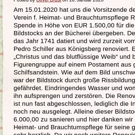
Am 15.01.2020 hat uns die Vorsitzende d
Verein f. Heimat- und Brauchtumspflege 
Spende in Höhe von EUR 1.500,00 für di
Bildstocks an der Bücherei übergeben. Der
das Jahr 1741 datiert und wird zurzeit vo
Pedro Schiller aus Königsberg renoviert. 
„Christus und das blutflüssige Weib“ und 
Figurengruppe auf einem Postament aus
Schilfsandstein. Wie auf dem Bild unschwe
war der Bildstock durch große Rissbildung
gefährdet. Eindringendes Wasser und wo
ihn aufsprengen und zerstören. Die Re
ist nun fast abgeschlossen, lediglich die 
noch neu ausgelegt. Alleine dieser Bildst
6.000,00 zu sanieren und hier danken wir
Heimat- und Brauchtumspflege für seine
sehr herzlich. Da wir noch weitere Ren