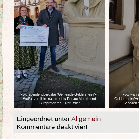
Foto Spendenübergabe (Gemeinde Geldersheim/Fr.
Foto währ
Weiß): von links nach rechts Renate Moreth und
Geldersheim/Hr.
Bürgermeister Oliver Brust
Schäden 
Eingeordnet unter
Allgemein
Kommentare deaktiviert