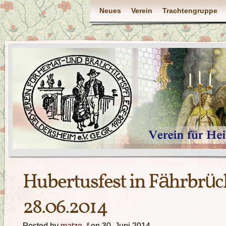
Neues
Verein
Trachtengruppe
Hubertusfest in Fährbrü
28.06.2014
Posted by
matze_f
on 30. Juni 2014