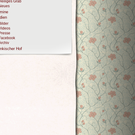
Heiliges Grab
Neues
rmine
dien
Bilder
Videos
Presse
Facebook
Archiv
nkischer Hof