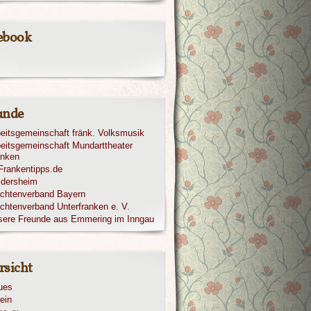
ebook
unde
eitsgemeinschaft fränk. Volksmusik
eitsgemeinschaft Mundarttheater
anken
ldersheim
achtenverband Bayern
chtenverband Unterfranken e. V.
sere Freunde aus Emmering im Inngau
rsicht
ues
ein