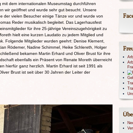
g mit dem internationalen Museumstag durchführen
n wir geöffnet und wurde sehr gut besucht. Unsere
Fac
e der vielen Besucher einige Tänze vor und wurde von
mas Reder musikalisch begleitet. Das Lagerhausfest
insmitglieder für ihre 25-jährige Vereinszugehörigkeit zu
oreth hielt eine kurzen Laudatio zu jedem Mitglied und
k. Folgende Mitglieder wurden geehrt: Denise Klement,
tian Rödemer, Nadine Schimmel, Heike Schlereth, Holger
Fre
schließend bekamen Martin Erhard und Oliver Brust für ihre
Arb
andschaft ebenfalls ein Präsent von Renate Moreth überreicht
Arb
n hierfür ganz herzlich. Martin Erhard ist seit 1991 als
Fr
liver Brust ist seit über 30 Jahren der Leiter der
Ge
Tr
Tra
Un
Übe
Ne
Ver