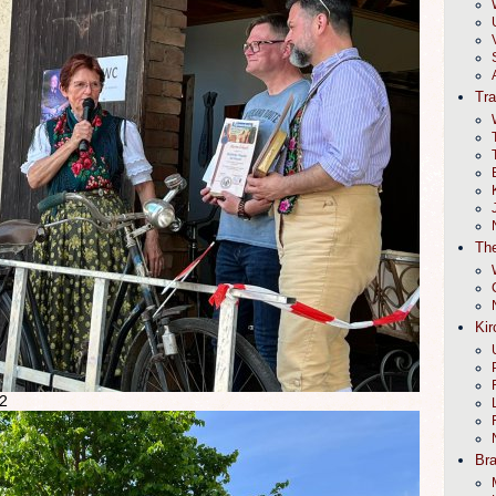
Tr
The
Kir
2
Br