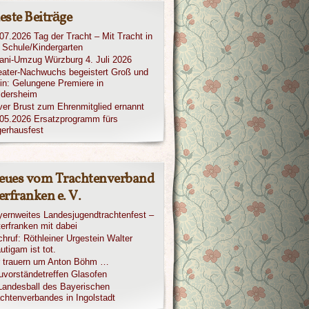
este Beiträge
07.2026 Tag der Tracht – Mit Tracht in
 Schule/Kindergarten
iani-Umzug Würzburg 4. Juli 2026
ater-Nachwuchs begeistert Groß und
in: Gelungene Premiere in
ldersheim
ver Brust zum Ehrenmitglied ernannt
05.2026 Ersatzprogramm fürs
erhausfest
eues vom Trachtenverband
rfranken e. V.
ernweites Landesjugendtrachtenfest –
erfranken mit dabei
hruf: Röthleiner Urgestein Walter
utigam ist tot.
r trauern um Anton Böhm …
vorständetreffen Glasofen
Landesball des Bayerischen
chtenverbandes in Ingolstadt