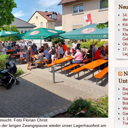
Neu
14.
der
Kil
The
Kle
Ge
Oli
17.
Lag
N
Unte
Bay
Unt
Nac
Brä
Wi
Gau
1. 
sucht. Foto Florian Christ
Tra
ach der langen Zwangspause wieder unser Lagerhausfest am