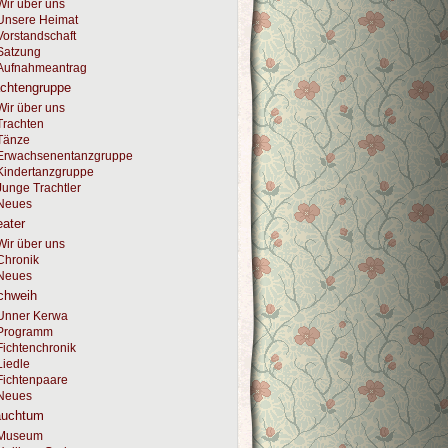
Wir über uns
Unsere Heimat
Vorstandschaft
Satzung
Aufnahmeantrag
achtengruppe
Wir über uns
Trachten
Tänze
Erwachsenentanzgruppe
Kindertanzgruppe
Junge Trachtler
Neues
ater
Wir über uns
Chronik
Neues
chweih
Unner Kerwa
Programm
Fichtenchronik
Liedle
Fichtenpaare
Neues
auchtum
Museum