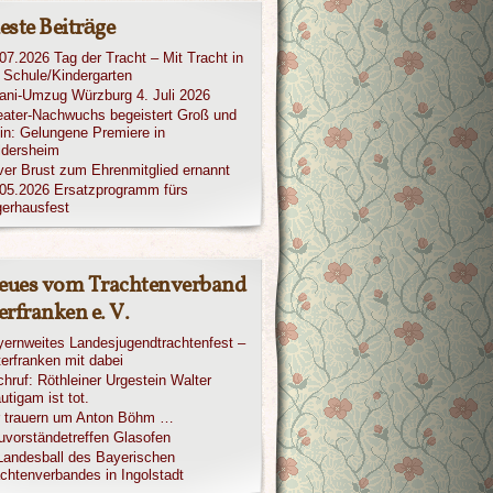
este Beiträge
07.2026 Tag der Tracht – Mit Tracht in
 Schule/Kindergarten
iani-Umzug Würzburg 4. Juli 2026
ater-Nachwuchs begeistert Groß und
in: Gelungene Premiere in
ldersheim
ver Brust zum Ehrenmitglied ernannt
05.2026 Ersatzprogramm fürs
erhausfest
eues vom Trachtenverband
rfranken e. V.
ernweites Landesjugendtrachtenfest –
erfranken mit dabei
hruf: Röthleiner Urgestein Walter
utigam ist tot.
r trauern um Anton Böhm …
vorständetreffen Glasofen
Landesball des Bayerischen
chtenverbandes in Ingolstadt