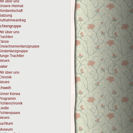
Wir über uns
Unsere Heimat
Vorstandschaft
Satzung
Aufnahmeantrag
achtengruppe
Wir über uns
Trachten
Tänze
Erwachsenentanzgruppe
Kindertanzgruppe
Junge Trachtler
Neues
ater
Wir über uns
Chronik
Neues
chweih
Unner Kerwa
Programm
Fichtenchronik
Liedle
Fichtenpaare
Neues
auchtum
Museum