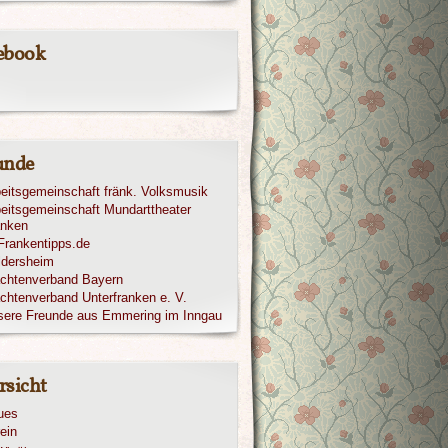
ebook
unde
eitsgemeinschaft fränk. Volksmusik
eitsgemeinschaft Mundarttheater
anken
ldersheim
achtenverband Bayern
chtenverband Unterfranken e. V.
sere Freunde aus Emmering im Inngau
rsicht
ues
ein