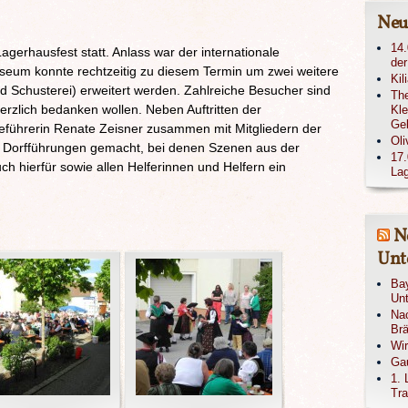
Neu
14.
gerhausfest statt. Anlass war der internationale
der
um konnte rechtzeitig zu diesem Termin um zwei weitere
Kil
d Schusterei) erweitert werden. Zahlreiche Besucher sind
The
rzlich bedanken wollen. Neben Auftritten der
Kle
Ge
eführerin Renate Zeisner zusammen mit Mitgliedern der
Oli
 Dorfführungen gemacht, bei denen Szenen aus der
17.
ch hierfür sowie allen Helferinnen und Helfern ein
Lag
N
Unte
Bay
Unt
Nac
Brä
Wi
Gau
1. 
Tra