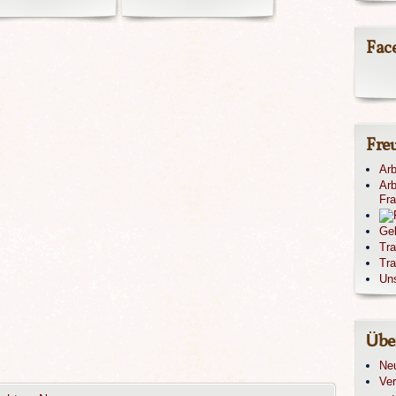
Fac
Fre
Arb
Arb
Fr
Ge
Tr
Tra
Un
Übe
Ne
Ver