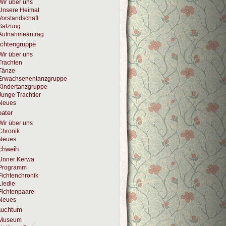
Wir über uns
Unsere Heimat
Vorstandschaft
Satzung
Aufnahmeantrag
achtengruppe
Wir über uns
Trachten
Tänze
Erwachsenentanzgruppe
Kindertanzgruppe
Junge Trachtler
Neues
ater
Wir über uns
Chronik
Neues
chweih
Unner Kerwa
Programm
Fichtenchronik
Liedle
Fichtenpaare
Neues
auchtum
Museum