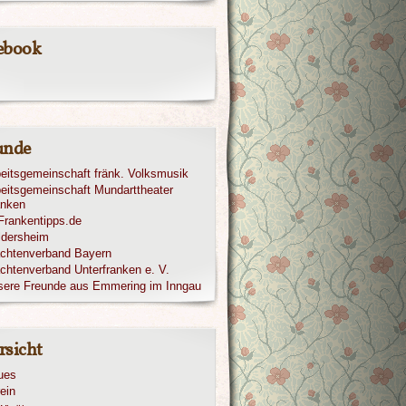
ebook
unde
eitsgemeinschaft fränk. Volksmusik
eitsgemeinschaft Mundarttheater
anken
ldersheim
achtenverband Bayern
chtenverband Unterfranken e. V.
sere Freunde aus Emmering im Inngau
rsicht
ues
ein