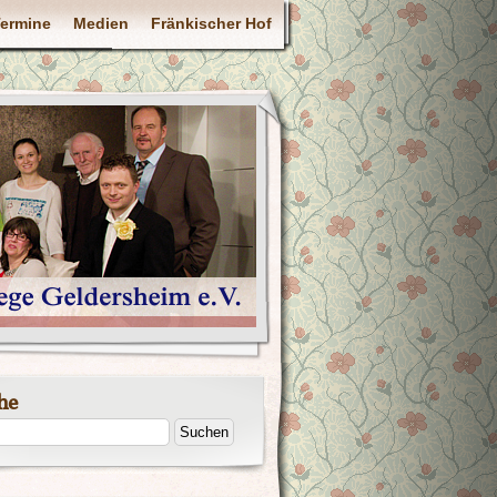
ermine
Medien
Fränkischer Hof
he