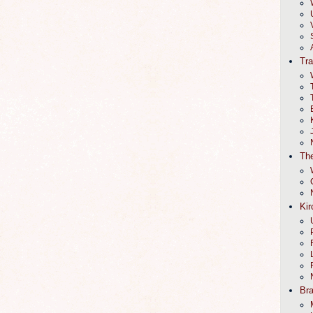
Tr
The
Kir
Br