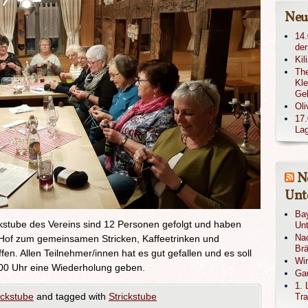
Neu
14.
der
Kil
The
Kle
Ge
Oli
17.
Lag
N
Unte
Bay
ckstube des Vereins sind 12 Personen gefolgt und haben
Unt
Nac
 Hof zum gemeinsamen Stricken, Kaffeetrinken und
Brä
n. Allen Teilnehmer/innen hat es gut gefallen und es soll
Wi
00 Uhr eine Wiederholung geben.
Gau
1. 
ickstube
and tagged with
Strickstube
Tra