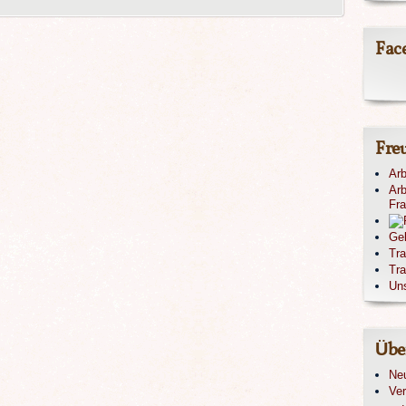
Fac
Fre
Arb
Arb
Fr
Ge
Tr
Tra
Un
Übe
Ne
Ver