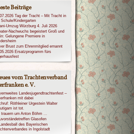
este Beiträge
07.2026 Tag der Tracht – Mit Tracht in
 Schule/Kindergarten
iani-Umzug Würzburg 4. Juli 2026
ater-Nachwuchs begeistert Groß und
in: Gelungene Premiere in
ldersheim
ver Brust zum Ehrenmitglied ernannt
05.2026 Ersatzprogramm fürs
erhausfest
eues vom Trachtenverband
rfranken e. V.
ernweites Landesjugendtrachtenfest –
erfranken mit dabei
hruf: Röthleiner Urgestein Walter
utigam ist tot.
r trauern um Anton Böhm …
vorständetreffen Glasofen
Landesball des Bayerischen
chtenverbandes in Ingolstadt