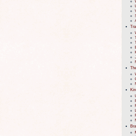
Tr
The
Kir
Br