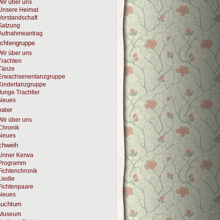
Wir über uns
Unsere Heimat
Vorstandschaft
Satzung
Aufnahmeantrag
achtengruppe
Wir über uns
Trachten
Tänze
Erwachsenentanzgruppe
Kindertanzgruppe
Junge Trachtler
Neues
ater
Wir über uns
Chronik
Neues
chweih
Unner Kerwa
Programm
Fichtenchronik
Liedle
Fichtenpaare
Neues
auchtum
Museum