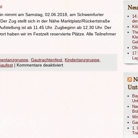
Neu
st
ein nimmt am Samstag, 02.06.2018, am Schweinfurter
14.
 Der Zug stellt sich in der Nähe Marktplatz/Rückertstraße
der
Kil
ufstellung ist ab 11.45 Uhr. Zugbeginn ab 12.30 Uhr. Der
The
ort haben wir im Festzelt reservierte Plätze. Alle Teilnehmer
Kle
Ge
Oli
17.
Lag
nentanzgruppe
,
Gautrachtenfest
,
Kindertanzgruppe
,
aufest
|
Kommentare deaktiviert
N
Unte
Bay
Unt
Nac
Brä
Wi
Gau
1. 
Tra