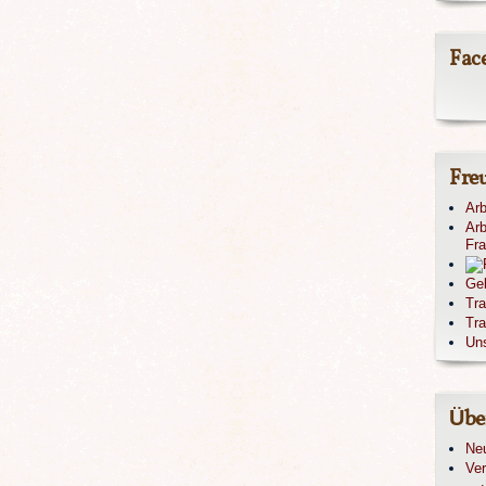
Fac
Fre
Arb
Arb
Fr
Ge
Tr
Tra
Un
Übe
Ne
Ver