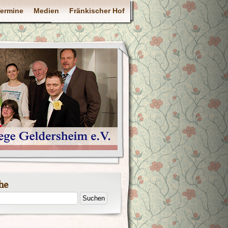
ermine
Medien
Fränkischer Hof
he