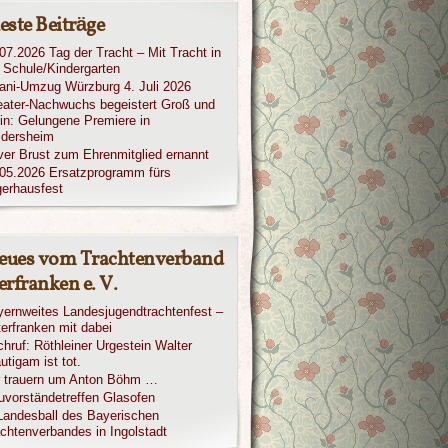
este Beiträge
07.2026 Tag der Tracht – Mit Tracht in
 Schule/Kindergarten
iani-Umzug Würzburg 4. Juli 2026
ater-Nachwuchs begeistert Groß und
in: Gelungene Premiere in
ldersheim
ver Brust zum Ehrenmitglied ernannt
05.2026 Ersatzprogramm fürs
erhausfest
eues vom Trachtenverband
rfranken e. V.
ernweites Landesjugendtrachtenfest –
erfranken mit dabei
hruf: Röthleiner Urgestein Walter
utigam ist tot.
r trauern um Anton Böhm …
vorständetreffen Glasofen
Landesball des Bayerischen
chtenverbandes in Ingolstadt