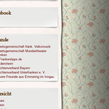
ebook
unde
eitsgemeinschaft fränk. Volksmusik
eitsgemeinschaft Mundarttheater
anken
ldersheim
achtenverband Bayern
chtenverband Unterfranken e. V.
sere Freunde aus Emmering im Inngau
rsicht
ues
ein