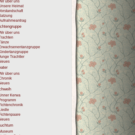
Wir über uns
Unsere Heimat
Vorstandschaft
Satzung
Aufnahmeantrag
achtengruppe
Wir über uns
Trachten
Tänze
Erwachsenentanzgruppe
Kindertanzgruppe
Junge Trachtler
Neues
ater
Wir über uns
Chronik
Neues
chweih
Unner Kerwa
Programm
Fichtenchronik
Liedle
Fichtenpaare
Neues
auchtum
Museum