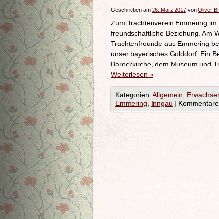
Geschrieben am
26. März 2017
von
Oliver B
Zum Trachtenverein Emmering im I
freundschaftliche Beziehung. Am 
Trachtenfreunde aus Emmering bei
unser bayerisches Golddorf. Ein B
Barockkirche, dem Museum und Tr
Weiterlesen
»
Kategorien:
Allgemein
,
Erwachse
Emmering
,
Inngau
|
Kommentare d