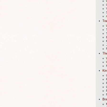
Tr
The
Kir
Br