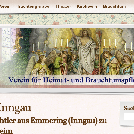
Verein
Trachtengruppe
Theater
Kirchweih
Brauchtum
T
Inngau
Suc
htler aus Emmering (Inngau) zu
heim