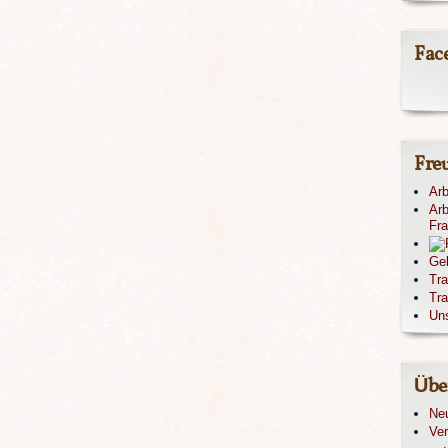
Fac
Fre
Arb
Arb
Fr
Ge
Tr
Tra
Un
Übe
Ne
Ver