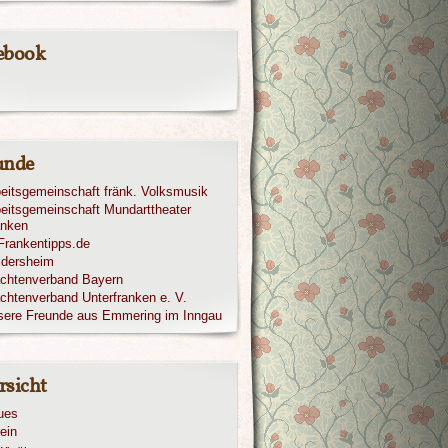
ebook
unde
eitsgemeinschaft fränk. Volksmusik
eitsgemeinschaft Mundarttheater
anken
ldersheim
achtenverband Bayern
chtenverband Unterfranken e. V.
sere Freunde aus Emmering im Inngau
rsicht
ues
ein