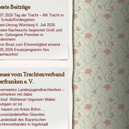
este Beiträge
07.2026 Tag der Tracht – Mit Tracht in
 Schule/Kindergarten
iani-Umzug Würzburg 4. Juli 2026
ater-Nachwuchs begeistert Groß und
in: Gelungene Premiere in
ldersheim
ver Brust zum Ehrenmitglied ernannt
05.2026 Ersatzprogramm fürs
erhausfest
eues vom Trachtenverband
rfranken e. V.
ernweites Landesjugendtrachtenfest –
erfranken mit dabei
hruf: Röthleiner Urgestein Walter
utigam ist tot.
r trauern um Anton Böhm …
vorständetreffen Glasofen
Landesball des Bayerischen
chtenverbandes in Ingolstadt