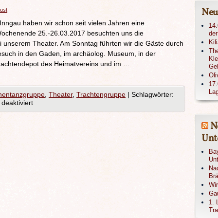
Neu
rust
nngau haben wir schon seit vielen Jahren eine
14.
Wochenende 25.-26.03.2017 besuchten uns die
der
Kil
 unserem Theater. Am Sonntag führten wir die Gäste durch
The
esuch in den Gaden, im archäolog. Museum, in der
Kle
achtendepot des Heimatvereins und im …
Ge
Oli
17.
Lag
nentanzgruppe
,
Theater
,
Trachtengruppe
|
Schlagwörter:
eaktiviert
N
Unte
Bay
Unt
Nac
Brä
Wi
Gau
1. 
Tra