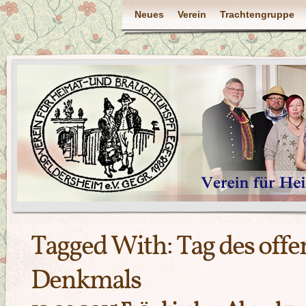
Neues
Verein
Trachtengruppe
Tagged With:
Tag des off
Denkmals