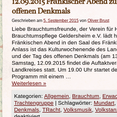
12.09.2015 Fränkischer Abend z
offenen Denkmals
Geschrieben am
5. September 2015
von
Oliver Brust
Liebe Brauchtumsfreunde, der Verein für 
Brauchtumspflege Geldersheim e.V. lädt h
Fränkischen Abend in den Saal des Fränk
Anlass ist das Kulturwochenende des Lan
und der Tag des offenen Denkmals (am 1
Samstag, 12.09.2015 findet die Auftaktve
Landkreises statt. Um 19.00 Uhr startet de
Programm mit einem …
Weiterlesen
»
Kategorien:
Allgemein
,
Brauchtum
,
Erwa
Trachtengruppe
|
Schlagwörter:
Mundart
Denkmals
,
TRacht
,
Volksmusik
,
Volkstan
deaktiviert