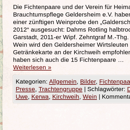
Die Fichtenpaare und der Verein für Heima
Brauchtumspflege Geldersheim e.V. habe
einer zünftigen Weinprobe den „Galders
2012“ ausgesucht: Dahms Rotling halbtro
Garstadt, 2011-er Wipf. Zehntgraf M.-Thg.
Wein wird den Geldersheimer Wirtsleuten 
Getränkekarte an der Kirchweih empfohle
haben sich auch die 15 Fichtenpaare …
Weiterlesen
»
Kategorien:
Allgemein
,
Bilder
,
Fichtenpaa
Presse
,
Trachtengruppe
|
Schlagwörter:
Uwe
,
Kerwa
,
Kirchweih
,
Wein
|
Kommentar