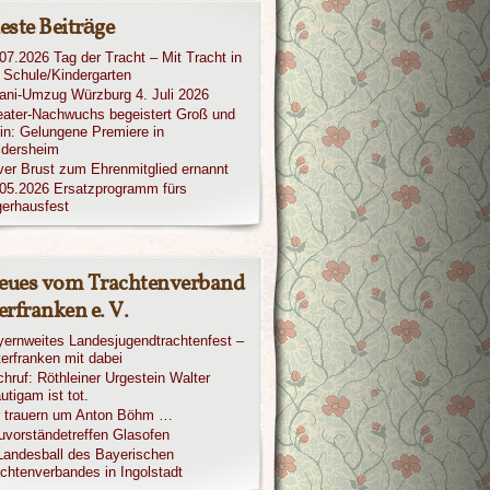
este Beiträge
07.2026 Tag der Tracht – Mit Tracht in
 Schule/Kindergarten
iani-Umzug Würzburg 4. Juli 2026
ater-Nachwuchs begeistert Groß und
in: Gelungene Premiere in
ldersheim
ver Brust zum Ehrenmitglied ernannt
05.2026 Ersatzprogramm fürs
erhausfest
eues vom Trachtenverband
rfranken e. V.
ernweites Landesjugendtrachtenfest –
erfranken mit dabei
hruf: Röthleiner Urgestein Walter
utigam ist tot.
r trauern um Anton Böhm …
vorständetreffen Glasofen
Landesball des Bayerischen
chtenverbandes in Ingolstadt