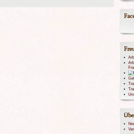
Fac
Fre
Arb
Arb
Fr
Ge
Tr
Tra
Un
Übe
Ne
Ver