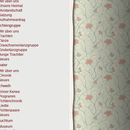
Wir über uns
Unsere Heimat
Vorstandschaft
Satzung
Aufnahmeantrag
achtengruppe
Wir über uns
Trachten
Tänze
Erwachsenentanzgruppe
Kindertanzgruppe
Junge Trachtler
Neues
ater
Wir über uns
Chronik
Neues
chweih
Unner Kerwa
Programm
Fichtenchronik
Liedle
Fichtenpaare
Neues
auchtum
Museum