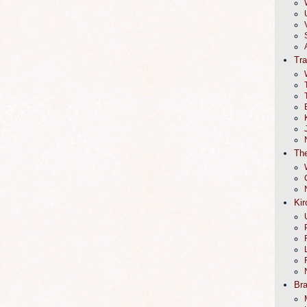
Tr
The
Kir
Br