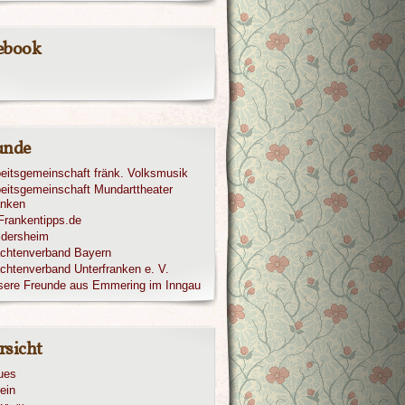
ebook
unde
eitsgemeinschaft fränk. Volksmusik
eitsgemeinschaft Mundarttheater
anken
ldersheim
achtenverband Bayern
chtenverband Unterfranken e. V.
sere Freunde aus Emmering im Inngau
rsicht
ues
ein