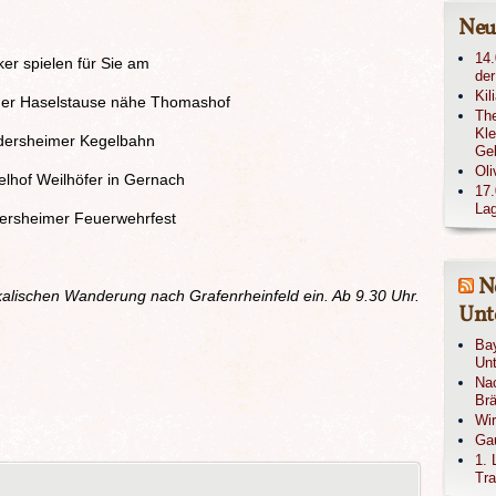
Neu
14.
er spielen für Sie am
der
Kil
 der Haselstause nähe Thomashof
The
Kle
ldersheimer Kegelbahn
Ge
Oli
lhof Weilhöfer in Gernach
17.
Lag
lersheimer Feuerwehrfest
N
alischen Wanderung nach Grafenrheinfeld ein. Ab 9.30 Uhr.
Unte
Bay
Unt
Nac
Brä
Wi
Gau
1. 
Tra