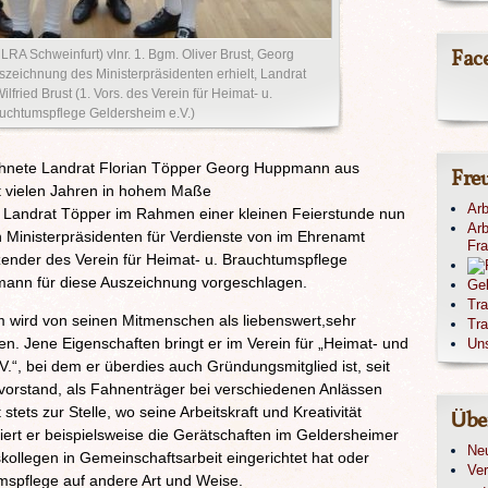
Fac
RA Schweinfurt) vlnr. 1. Bgm. Oliver Brust, Georg
zeichnung des Ministerpräsidenten erhielt, Landrat
ilfried Brust (1. Vors. des Verein für Heimat- u.
uchtumspflege Geldersheim e.V.)
zeichnete Landrat Florian Töpper Georg Huppmann aus
Fre
it vielen Jahren in hohem Maße
Arb
t Landrat Töpper im Rahmen einer kleinen Feierstunde nun
Arb
 Ministerpräsidenten für Verdienste von im Ehrenamt
Fr
itzender des Verein für Heimat- u. Brauchtumspflege
ann für diese Auszeichnung vorgeschlagen.
Ge
Tr
wird von seinen Mitmenschen als liebenswert,sehr
Tra
ben. Jene Eigenschaften bringt er im Verein für „Heimat- und
Un
.“, bei dem er überdies auch Gründungsmitglied ist, seit
svorstand, als Fahnenträger bei verschiedenen Anlässen
tets zur Stelle, wo seine Arbeitskraft und Kreativität
Übe
riert er beispielsweise die Gerätschaften im Geldersheimer
Ne
ollegen in Gemeinschaftsarbeit eingerichtet hat oder
Ver
mspflege auf andere Art und Weise.