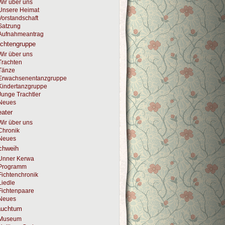
Wir über uns
Unsere Heimat
Vorstandschaft
Satzung
Aufnahmeantrag
achtengruppe
Wir über uns
Trachten
Tänze
Erwachsenentanzgruppe
Kindertanzgruppe
Junge Trachtler
Neues
ater
Wir über uns
Chronik
Neues
chweih
Unner Kerwa
Programm
Fichtenchronik
Liedle
Fichtenpaare
Neues
auchtum
Museum