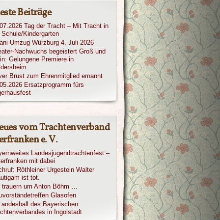
este Beiträge
07.2026 Tag der Tracht – Mit Tracht in
 Schule/Kindergarten
iani-Umzug Würzburg 4. Juli 2026
ater-Nachwuchs begeistert Groß und
in: Gelungene Premiere in
ldersheim
ver Brust zum Ehrenmitglied ernannt
05.2026 Ersatzprogramm fürs
erhausfest
eues vom Trachtenverband
rfranken e. V.
ernweites Landesjugendtrachtenfest –
erfranken mit dabei
hruf: Röthleiner Urgestein Walter
utigam ist tot.
r trauern um Anton Böhm …
vorständetreffen Glasofen
Landesball des Bayerischen
chtenverbandes in Ingolstadt