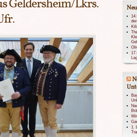
 Geldersheim/Lkrs.
Neu
fr.
14.
der
Kil
The
Kle
Ge
Oli
17.
Lag
N
Unte
Bay
Unt
Nac
Brä
Wi
Gau
1. 
Tra