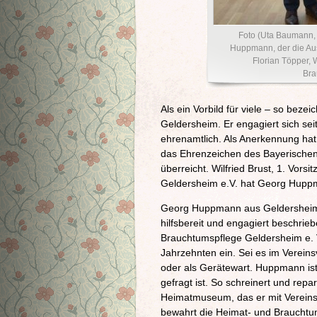
Foto (Uta Baumann, L
Huppmann, der die Aus
Florian Töpper, W
Bra
Als ein Vorbild für viele – so be
Geldersheim. Er engagiert sich se
ehrenamtlich. Als Anerkennung ha
das Ehrenzeichen des Bayerischen
überreicht. Wilfried Brust, 1. Vors
Geldersheim e.V. hat Georg Huppm
Georg Huppmann aus Geldersheim 
hilfsbereit und engagiert beschrie
Brauchtumspflege Geldersheim e. V
Jahrzehnten ein. Sei es im Verein
oder als Gerätewart. Huppmann ist s
gefragt ist. So schreinert und repa
Heimatmuseum, das er mit Vereinsk
bewahrt die Heimat- und Brauchtu