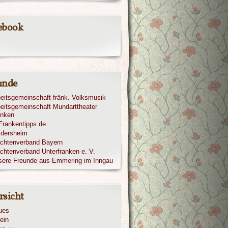
ebook
unde
eitsgemeinschaft fränk. Volksmusik
eitsgemeinschaft Mundarttheater
anken
ldersheim
achtenverband Bayern
chtenverband Unterfranken e. V.
sere Freunde aus Emmering im Inngau
rsicht
ues
ein