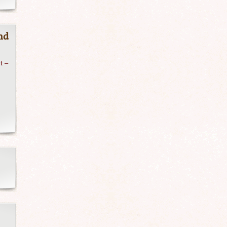
nd
t –