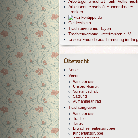
Arbeitsgemeinschaft fränk. Volksmusi
Arbeitsgemeinschaft Mundarttheater
Franken
Geldersheim
Trachtenverband Bayern
Trachtenverband Unterfranken e. V.
Unsere Freunde aus Emmering im Inn
Übersicht
Neues
Verein
Wir über uns
Unsere Heimat
Vorstandschaft
Satzung
Aufnahmeantrag
Trachtengruppe
Wir über uns
Trachten
Tänze
Erwachsenentanzgruppe
Kindertanzgruppe