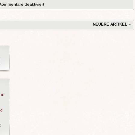
Kommentare deaktiviert
NEUERE ARTIKEL
»
 in
nd
t