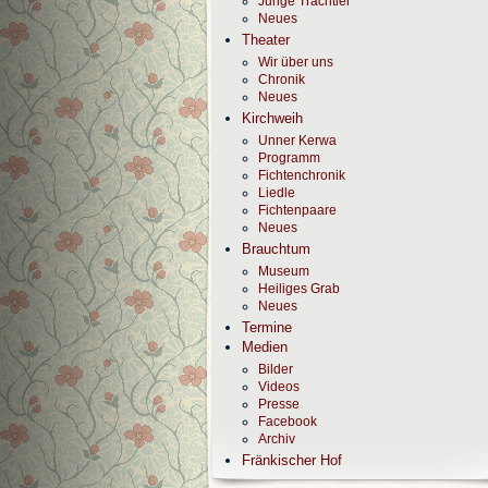
Junge Trachtler
Neues
Theater
Wir über uns
Chronik
Neues
Kirchweih
Unner Kerwa
Programm
Fichtenchronik
Liedle
Fichtenpaare
Neues
Brauchtum
Museum
Heiliges Grab
Neues
Termine
Medien
Bilder
Videos
Presse
Facebook
Archiv
Fränkischer Hof