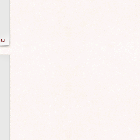
k
gau