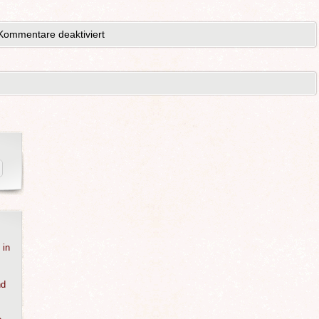
Kommentare deaktiviert
 in
nd