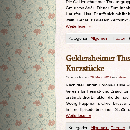
Die Galderschummer Theatergruppe
Gmür von Atréju Diener Zum Inhalt:
Hausfrau Lisa. Er trifft sich mit i
weiß: Genau zu diesem Zeitpunkt wi
Weiterlesen
»
Kategorien:
Allgemein
,
Theater
|
Geldersheimer Thea
Kurzstücke
Geschrieben am
28. März 2023
von
admin
Nach drei Jahren Corona-Pause wi
Vereins für Heimat- und Brauchtum
erstmals drei Einakter, die denno
Georg Huppmann, Oliver Brust und
heitere Episode bei einem Schönhe
Weiterlesen
»
Kategorien:
Allgemein
,
Theater
|