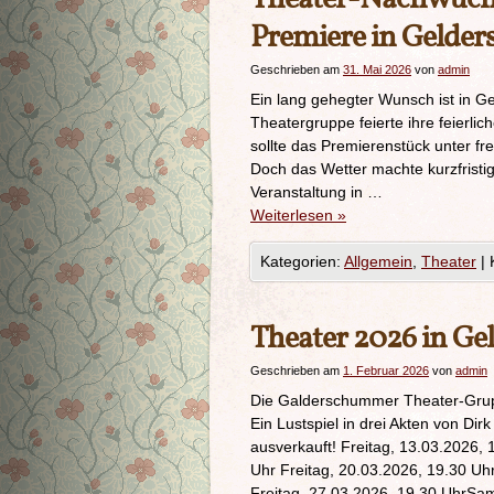
Premiere in Gelde
Geschrieben am
31. Mai 2026
von
admin
Ein lang gehegter Wunsch ist in G
Theatergruppe feierte ihre feierli
sollte das Premierenstück unter fr
Doch das Wetter machte kurzfristi
Veranstaltung in …
Weiterlesen
»
Kategorien:
Allgemein
,
Theater
|
Theater 2026 in 
Geschrieben am
1. Februar 2026
von
admin
Die Galderschummer Theater-Grupp
Ein Lustspiel in drei Akten von Dir
ausverkauft! Freitag, 13.03.2026,
Uhr Freitag, 20.03.2026, 19.30 U
Freitag, 27.03.2026, 19.30 UhrSa