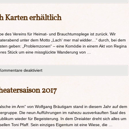
h Karten erhältlich
 des Vereins für Heimat- und Brauchtumsplege ist zurück. Wir
heaterabend unter dem Motto „Lach‘ mer mal widder…“ durch, bei dem
esten geben: „Problemzonen“ – eine Komödie in einem Akt von Regina
iteres Stück um eine missglückte Wanderung von …
Kommentare deaktiviert
heatersaison 2017
lsche im Arm“ von Wolfgang Bräutigam stand in diesem Jahr auf dem
tergruppe. Die neun Aufführungen im nahezu ausverkauften Saal des
blikum wieder für Begeisterung. In dem Dreiakter dreht sich alles um
llen Toni Pfaff. Sein einziges Eigentum ist eine Wiese, die …