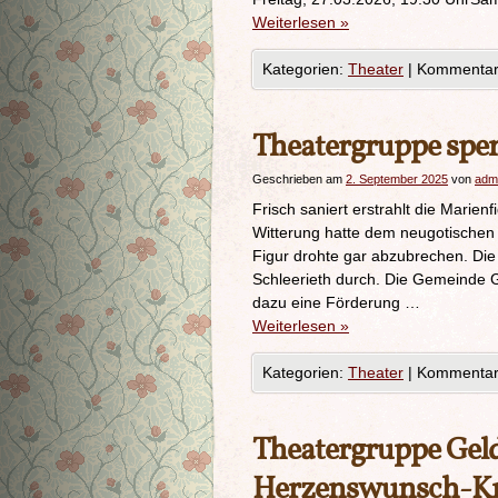
Weiterlesen
»
Kategorien:
Theater
|
Kommentare
Theatergruppe spen
Geschrieben am
2. September 2025
von
adm
Frisch saniert erstrahlt die Marien
Witterung hatte dem neugotischen 
Figur drohte gar abzubrechen. Die
Schleerieth durch. Die Gemeinde G
dazu eine Förderung …
Weiterlesen
»
Kategorien:
Theater
|
Kommentare
Theatergruppe Geld
Herzenswunsch-K