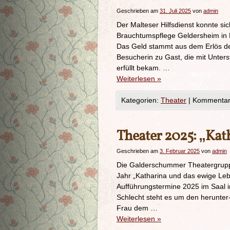
Geschrieben am
31. Juli 2025
von
admin
Der Malteser Hilfsdienst konnte s
Brauchtumspflege Geldersheim in
Das Geld stammt aus dem Erlös de
Besucherin zu Gast, die mit Unter
erfüllt bekam. …
Weiterlesen
»
Kategorien:
Theater
|
Kommentare
Theater 2025: „Kat
Geschrieben am
3. Februar 2025
von
admin
Die Galderschummer Theatergruppe
Jahr „Katharina und das ewige Leb
Aufführungstermine 2025 im Saal im
Schlecht steht es um den herunte
Frau dem …
Weiterlesen
»