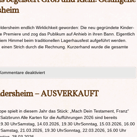
rsheim
eldersheim endlich Wirklichkeit geworden: Die neu gegründete Kinder-
che Premiere und zog das Publikum auf Anhieb in ihren Bann. Eigentlich
eiem Himmel beim traditionellen Lagerhausfest aufgeführt werden.
g einen Strich durch die Rechnung. Kurzerhand wurde die gesamte
Kommentare deaktiviert
Geldersheim – AUSVERKAUFT
e spielt in diesem Jahr das Stück: „Mach Dein Testament, Franz“
k Salzbrunn Alle Karten für die Aufführungen 2026 sind bereits
 19.30 UhrSamstag, 14.03.2026, 19.30 UhrSonntag, 15.03.2026, 16.00
hrSamstag, 21.03.2026, 19.30 UhrSonntag, 22.03.2026, 16.00 Uhr
mstag, 28.03.2026, …