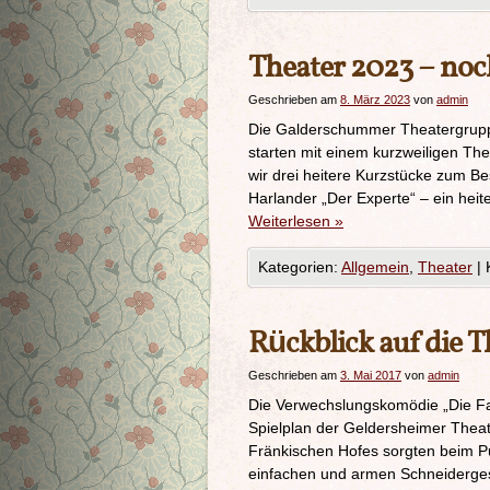
Theater 2023 – noc
Geschrieben am
8. März 2023
von
admin
Die Galderschummer Theatergruppe
starten mit einem kurzweiligen T
wir drei heitere Kurzstücke zum B
Harlander „Der Experte“ – ein he
Weiterlesen
»
Kategorien:
Allgemein
,
Theater
|
Rückblick auf die T
Geschrieben am
3. Mai 2017
von
admin
Die Verwechslungskomödie „Die Fa
Spielplan der Geldersheimer Thea
Fränkischen Hofes sorgten beim Pu
einfachen und armen Schneidergese