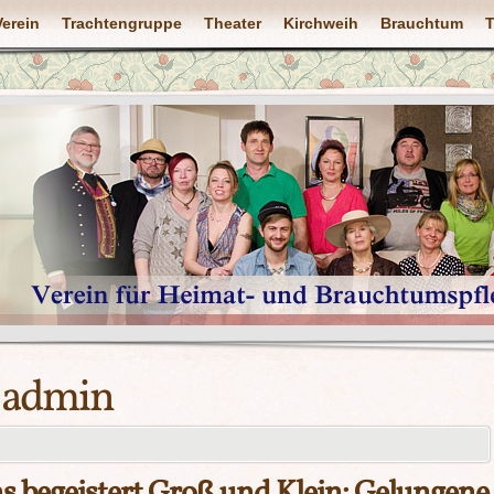
Verein
Trachtengruppe
Theater
Kirchweih
Brauchtum
T
:
admin
 begeistert Groß und Klein: Gelungene