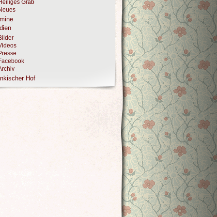
Heiliges Grab
Neues
rmine
dien
Bilder
Videos
Presse
Facebook
Archiv
nkischer Hof