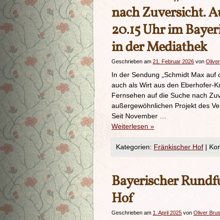
nach Zuversicht. 
20.15 Uhr im Bayer
in der Mediathek
Geschrieben am
21. Februar 2026
von
Oliver
In der Sendung „Schmidt Max auf d
auch als Wirt aus den Eberhofer-K
Fernsehen auf die Suche nach Zuve
außergewöhnlichen Projekt des Ve
Seit November …
Weiterlesen
»
Kategorien:
Fränkischer Hof
|
Kom
Bayerischer Rundfu
Hof
Geschrieben am
1. April 2025
von
Oliver Brus