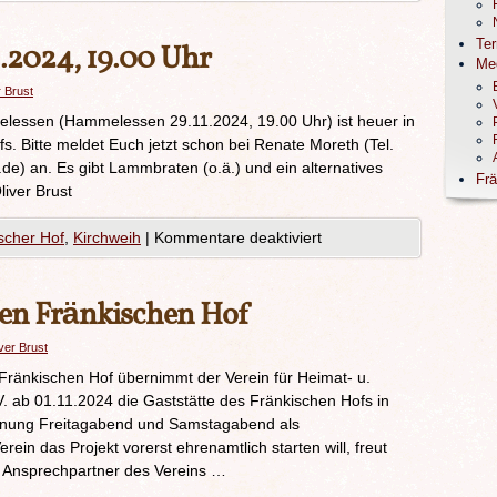
Te
.2024, 19.00 Uhr
Me
r Brust
lessen (Hammelessen 29.11.2024, 19.00 Uhr) ist heuer in
. Bitte meldet Euch jetzt schon bei Renate Moreth (Tel.
e) an. Es gibt Lammbraten (o.ä.) und ein alternatives
Frä
liver Brust
scher Hof
,
Kirchweih
|
Kommentare deaktiviert
en Fränkischen Hof
ver Brust
Fränkischen Hof übernimmt der Verein für Heimat- u.
 ab 01.11.2024 die Gaststätte des Fränkischen Hofs in
ffnung Freitagabend und Samstagabend als
rein das Projekt vorerst ehrenamtlich starten will, freut
. Ansprechpartner des Vereins …