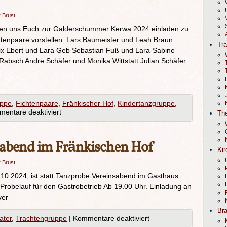
r Brust
uen uns Euch zur Galderschummer Kerwa 2024 einladen zu
tenpaare vorstellen: Lars Baumeister und Leah Braun
Tr
lix Ebert und Lara Geb Sebastian Fuß und Lara-Sabine
absch Andre Schäfer und Monika Wittstatt Julian Schäfer
uppe
,
Fichtenpaare
,
Fränkischer Hof
,
Kindertanzgruppe
,
entare deaktiviert
The
sabend im Fränkischen Hof
Kir
r Brust
10.2024, ist statt Tanzprobe Vereinsabend im Gasthaus
 Probelauf für den Gastrobetrieb Ab 19.00 Uhr. Einladung an
ver
Br
ater
,
Trachtengruppe
|
Kommentare deaktiviert