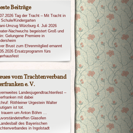
este Beiträge
07.2026 Tag der Tracht – Mit Tracht in
 Schule/Kindergarten
iani-Umzug Würzburg 4. Juli 2026
ater-Nachwuchs begeistert Groß und
in: Gelungene Premiere in
ldersheim
ver Brust zum Ehrenmitglied ernannt
05.2026 Ersatzprogramm fürs
erhausfest
eues vom Trachtenverband
rfranken e. V.
ernweites Landesjugendtrachtenfest –
erfranken mit dabei
hruf: Röthleiner Urgestein Walter
utigam ist tot.
r trauern um Anton Böhm …
vorständetreffen Glasofen
Landesball des Bayerischen
chtenverbandes in Ingolstadt