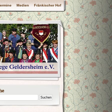
ermine
Medien
Fränkischer Hof
he