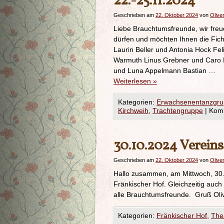
22.-25.11.2024
Geschrieben am
22. Oktober 2024
von
Olive
Liebe Brauchtumsfreunde, wir fre
dürfen und möchten Ihnen die Fich
Laurin Beller und Antonia Hock Fe
Warmuth Linus Grebner und Caro R
und Luna Appelmann Bastian …
Weiterlesen
»
Kategorien:
Erwachsenentanzgr
Kirchweih
,
Trachtengruppe
|
Komm
30.10.2024 Verein
Geschrieben am
22. Oktober 2024
von
Olive
Hallo zusammen, am Mittwoch, 30.
Fränkischer Hof. Gleichzeitig auch
alle Brauchtumsfreunde. Gruß Oli
Kategorien:
Fränkischer Hof
,
The