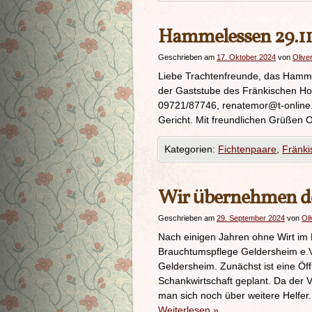
Hammelessen 29.11
Geschrieben am
17. Oktober 2024
von
Olive
Liebe Trachtenfreunde, das Hamme
der Gaststube des Fränkischen Hofs
09721/87746, renatemor@t-online.d
Gericht. Mit freundlichen Grüßen O
Kategorien:
Fichtenpaare
,
Fränki
Wir übernehmen d
Geschrieben am
29. September 2024
von
Oli
Nach einigen Jahren ohne Wirt im 
Brauchtumspflege Geldersheim e.V.
Geldersheim. Zunächst ist eine Ö
Schankwirtschaft geplant. Da der Ve
man sich noch über weitere Helfer
Weiterlesen
»