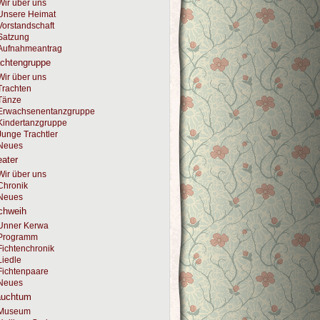
Wir über uns
Unsere Heimat
Vorstandschaft
Satzung
Aufnahmeantrag
achtengruppe
Wir über uns
Trachten
Tänze
Erwachsenentanzgruppe
Kindertanzgruppe
Junge Trachtler
Neues
ater
Wir über uns
Chronik
Neues
chweih
Unner Kerwa
Programm
Fichtenchronik
Liedle
Fichtenpaare
Neues
auchtum
Museum