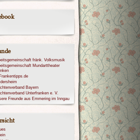
ebook
unde
eitsgemeinschaft fränk. Volksmusik
eitsgemeinschaft Mundarttheater
anken
ldersheim
achtenverband Bayern
chtenverband Unterfranken e. V.
sere Freunde aus Emmering im Inngau
rsicht
ues
ein