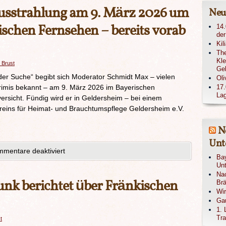
Ausstrahlung am 9. März 2026 um
Neu
ischen Fernsehen – bereits vorab
14.
der
Kil
The
Kle
 Brust
Ge
er Suche“ begibt sich Moderator Schmidt Max – vielen
Oli
rimis bekannt – am 9. März 2026 im Bayerischen
17.
Lag
rsicht. Fündig wird er in Geldersheim – bei einem
reins für Heimat- und Brauchtumspflege Geldersheim e.V.
N
Unte
mentare deaktiviert
Bay
Unt
Nac
nk berichtet über Fränkischen
Brä
Wi
Gau
1. 
Tra
t