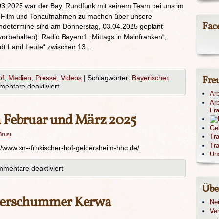
3.2025 war der Bay. Rundfunk mit seinem Team bei uns im
um Film und Tonaufnahmen zu machen über unsere
Fac
endetermine sind am Donnerstag, 03.04.2025 geplant
orbehalten): Radio Bayern1 „Mittags in Mainfranken“,
dt Land Leute“ zwischen 13 …
of
,
Medien
,
Presse
,
Videos
|
Schlagwörter:
Bayerischer
Fre
entare deaktiviert
Arb
Arb
Fr
m Februar und März 2025
Ge
Brust
Tr
Tra
s://www.xn--frnkischer-hof-geldersheim-hhc.de/
Un
mentare deaktiviert
Übe
lderschummer Kerwa
Ne
Ver