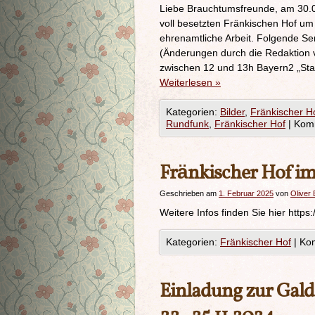
Liebe Brauchtumsfreunde, am 30.0
voll besetzten Fränkischen Hof 
ehrenamtliche Arbeit. Folgende S
(Änderungen durch die Redaktion v
zwischen 12 und 13h Bayern2 „Sta
Weiterlesen
»
Kategorien:
Bilder
,
Fränkischer H
Rundfunk
,
Fränkischer Hof
|
Komm
Fränkischer Hof i
Geschrieben am
1. Februar 2025
von
Oliver 
Weitere Infos finden Sie hier http
Kategorien:
Fränkischer Hof
|
Kom
Einladung zur Ga