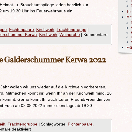
 Heimat- u. Brauchtumspflege laden herzlich zur
2 um 19.30 Uhr ins Feuerwehrhaus ein.
Te
Me
uppe
,
Fichtenpaare
,
Kirchweih
,
Trachtengruppe
|
derschummer Kerwa
,
Kirchweih
,
Weinprobe
|
Kommentare
Frä
die Galderschummer Kerwa 2022
Jahr wollen wir uns wieder auf die Kirchweih vorbereiten,
rd. Mitmachen könnt ihr, wenn Ihr an der Kirchweih mind. 16
im kommt. Gerne könnt Ihr auch Euren Freund/Freundin von
 mit Euch ab 02.08.2022 immer dienstags ab 19.30 …
eih
,
Trachtengruppe
|
Schlagwörter:
Fichtenpaare
,
tare deaktiviert