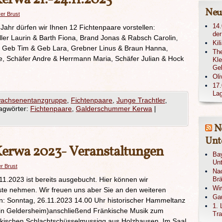
Neu
ver Brust
14.
Jahr dürfen wir Ihnen 12 Fichtenpaare vorstellen:
der
ler Laurin & Barth Fiona, Brand Jonas & Rabsch Carolin,
Kil
 Geb Tim & Geb Lara, Grebner Linus & Braun Hanna,
The
 Schäfer Andre & Herrmann Maria, Schäfer Julian & Hock
Kle
Ge
Oli
17.
Lag
achsenentanzgruppe
,
Fichtenpaare
,
Junge Trachtler
,
agwörter:
Fichtenpaare
,
Galderschummer Kerwa
|
N
Unte
erwa 2023- Veranstaltungen
Bay
Unt
er Brust
Nac
.2023 ist bereits ausgebucht. Hier können wir
Brä
Wi
ste nehmen. Wir freuen uns aber Sie an den weiteren
Gau
n: Sonntag, 26.11.2023 14.00 Uhr historischer Hammeltanz
1. 
in Geldersheim)anschließend Fränkische Musik zum
Tra
nkischen Schlachtschüsselmussigg aus Holzhausen. Im Saal