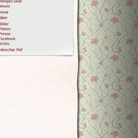
Heiliges Grab
Neues
rmine
dien
Bilder
Videos
Presse
Facebook
Archiv
nkischer Hof