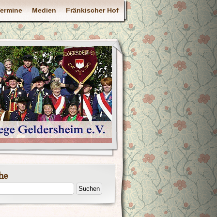
ermine
Medien
Fränkischer Hof
he