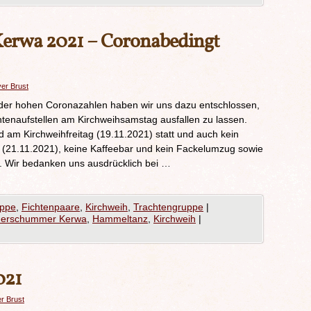
erwa 2021 – Coronabedingt
ver Brust
 der hohen Coronazahlen haben wir uns dazu entschlossen,
htenaufstellen am Kirchweihsamstag ausfallen zu lassen.
d am Kirchweihfreitag (19.11.2021) statt und auch kein
21.11.2021), keine Kaffeebar und kein Fackelumzug sowie
 Wir bedanken uns ausdrücklich bei …
uppe
,
Fichtenpaare
,
Kirchweih
,
Trachtengruppe
|
derschummer Kerwa
,
Hammeltanz
,
Kirchweih
|
021
er Brust