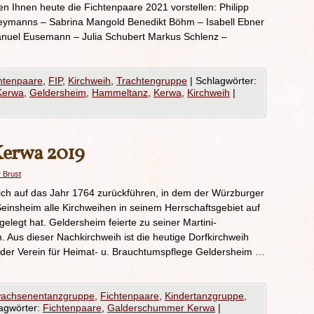
n Ihnen heute die Fichtenpaare 2021 vorstellen: Philipp
eymanns – Sabrina Mangold Benedikt Böhm – Isabell Ebner
nuel Eusemann – Julia Schubert Markus Schlenz –
htenpaare
,
FIP
,
Kirchweih
,
Trachtengruppe
|
Schlagwörter:
Kerwa
,
Geldersheim
,
Hammeltanz
,
Kerwa
,
Kirchweih
|
erwa 2019
r Brust
ich auf das Jahr 1764 zurückführen, in dem der Würzburger
Seinsheim alle Kirchweihen in seinem Herrschaftsgebiet auf
legt hat. Geldersheim feierte zu seiner Martini-
 Aus dieser Nachkirchweih ist die heutige Dorfkirchweih
t der Verein für Heimat- u. Brauchtumspflege Geldersheim …
achsenentanzgruppe
,
Fichtenpaare
,
Kindertanzgruppe
,
agwörter:
Fichtenpaare
,
Galderschummer Kerwa
|