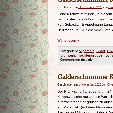
Geschrieben am
11. November 2025
von
Oli
Liebe Kirchweihfreunde, in diesem 
Baumeister Lars & Braun Leah, Bel
Fuß Sebastian & Appelmann Luna,
Herrmann Paul & Schemmel Amelie,
…
Weiterlesen
»
Kategorien:
Allgemein
,
Bilder
,
Erw
Kirchweih
,
Trachtengruppe
|
Schl
Kommentare deaktiviert
Galderschummer K
Geschrieben am
1. November 2023
von
Oliv
Der Fränkische Tanzabend am 24.11
Kartenwünsche nur auf die Warteli
Kirchweihtagen begrüßen zu dürfe
am Marktplatz (mit dem Musikvere
Tanzen und Mitsingen mit der Frä