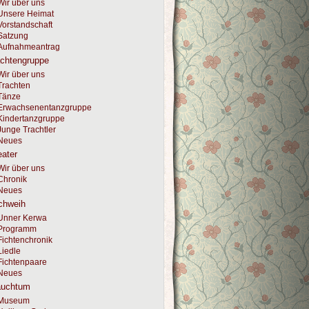
Wir über uns
Unsere Heimat
Vorstandschaft
Satzung
Aufnahmeantrag
achtengruppe
Wir über uns
Trachten
Tänze
Erwachsenentanzgruppe
Kindertanzgruppe
Junge Trachtler
Neues
ater
Wir über uns
Chronik
Neues
chweih
Unner Kerwa
Programm
Fichtenchronik
Liedle
Fichtenpaare
Neues
auchtum
Museum