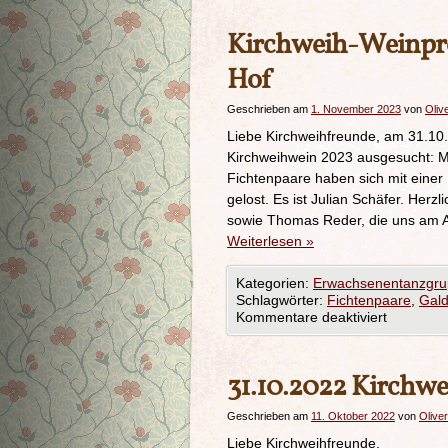
Kirchweih-Weinpro
Hof
Geschrieben am
1. November 2023
von
Oliv
Liebe Kirchweihfreunde, am 31.10.
Kirchweihwein 2023 ausgesucht: M
Fichtenpaare haben sich mit einer
gelost. Es ist Julian Schäfer. Her
sowie Thomas Reder, die uns am 
Weiterlesen
»
Kategorien:
Erwachsenentanzgr
Schlagwörter:
Fichtenpaare
,
Gal
Kommentare deaktiviert
31.10.2022 Kirchw
Geschrieben am
11. Oktober 2022
von
Oliver
Liebe Kirchweihfreunde,