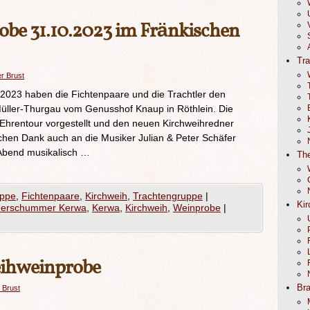
be 31.10.2023 im Fränkischen
Tr
er Brust
2023 haben die Fichtenpaare und die Trachtler den
üller-Thurgau vom Genusshof Knaup in Röthlein. Die
 Ehrentour vorgestellt und den neuen Kirchweihredner
zlichen Dank auch an die Musiker Julian & Peter Schäfer
Abend musikalisch …
The
uppe
,
Fichtenpaare
,
Kirchweih
,
Trachtengruppe
|
Kir
derschummer Kerwa
,
Kerwa
,
Kirchweih
,
Weinprobe
|
eihweinprobe
Br
 Brust