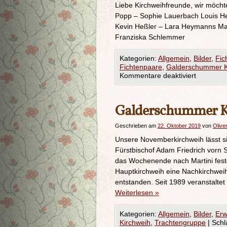
Liebe Kirchweihfreunde, wir möchte
Popp – Sophie Lauerbach Louis H
Kevin Heßler – Lara Heymanns Ma
Franziska Schlemmer
Kategorien:
Allgemein
,
Bilder
,
Fic
Fichtenpaare
,
Galderschummer 
Kommentare deaktiviert
Galderschummer K
Geschrieben am
22. Oktober 2019
von
Olive
Unsere Novemberkirchweih lässt s
Fürstbischof Adam Friedrich vorn 
das Wochenende nach Martini festge
Hauptkirchweih eine Nachkirchweih.
entstanden. Seit 1989 veranstalte
Weiterlesen
»
Kategorien:
Allgemein
,
Bilder
,
Erw
Kirchweih
,
Trachtengruppe
|
Schl