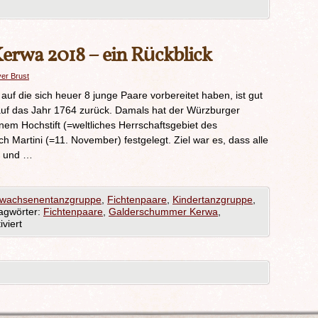
rwa 2018 – ein Rückblick
ver Brust
f die sich heuer 8 junge Paare vorbereitet haben, ist gut
auf das Jahr 1764 zurück. Damals hat der Würzburger
inem Hochstift (=weltliches Herrschaftsgebiet des
h Martini (=11. November) festgelegt. Ziel war es, dass alle
en und …
rwachsenentanzgruppe
,
Fichtenpaare
,
Kindertanzgruppe
,
agwörter:
Fichtenpaare
,
Galderschummer Kerwa
,
viert