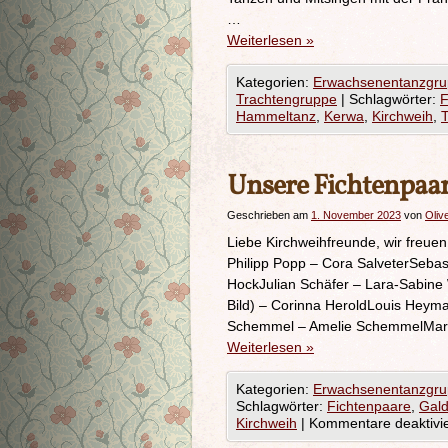
…
Weiterlesen
»
Kategorien:
Erwachsenentanzgr
Trachtengruppe
|
Schlagwörter:
F
Hammeltanz
,
Kerwa
,
Kirchweih
,
Unsere Fichtenpaa
Geschrieben am
1. November 2023
von
Oliv
Liebe Kirchweihfreunde, wir freue
Philipp Popp – Cora SalveterSeba
HockJulian Schäfer – Lara-Sabine 
Bild) – Corinna HeroldLouis Heym
Schemmel – Amelie SchemmelMar
Weiterlesen
»
Kategorien:
Erwachsenentanzgr
Schlagwörter:
Fichtenpaare
,
Gal
Kirchweih
|
Kommentare deaktivie