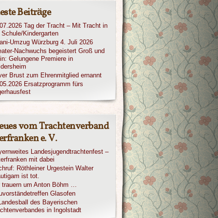
este Beiträge
07.2026 Tag der Tracht – Mit Tracht in
 Schule/Kindergarten
iani-Umzug Würzburg 4. Juli 2026
ater-Nachwuchs begeistert Groß und
in: Gelungene Premiere in
ldersheim
ver Brust zum Ehrenmitglied ernannt
05.2026 Ersatzprogramm fürs
erhausfest
eues vom Trachtenverband
rfranken e. V.
ernweites Landesjugendtrachtenfest –
erfranken mit dabei
hruf: Röthleiner Urgestein Walter
utigam ist tot.
r trauern um Anton Böhm …
vorständetreffen Glasofen
Landesball des Bayerischen
chtenverbandes in Ingolstadt