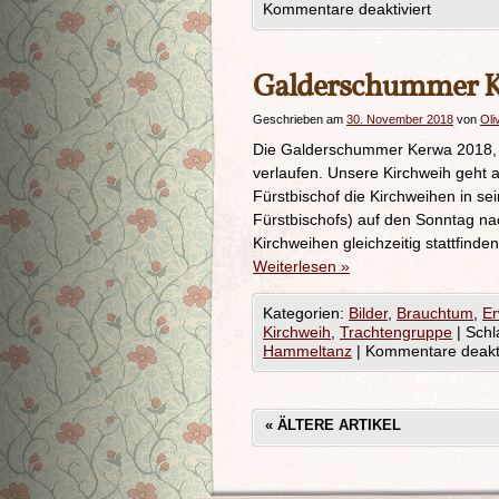
Kommentare deaktiviert
Galderschummer Ke
Geschrieben am
30. November 2018
von
Oli
Die Galderschummer Kerwa 2018, au
verlaufen. Unsere Kirchweih geht 
Fürstbischof die Kirchweihen in se
Fürstbischofs) auf den Sonntag nac
Kirchweihen gleichzeitig stattfind
Weiterlesen
»
Kategorien:
Bilder
,
Brauchtum
,
E
Kirchweih
,
Trachtengruppe
|
Schl
Hammeltanz
|
Kommentare deakti
«
ÄLTERE ARTIKEL