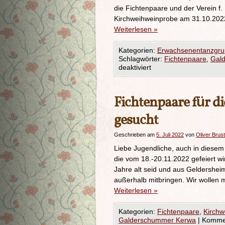
die Fichtenpaare und der Verein f.
Kirchweihweinprobe am 31.10.202
Weiterlesen
»
Kategorien:
Erwachsenentanzgr
Schlagwörter:
Fichtenpaare
,
Gal
deaktiviert
Fichtenpaare für 
gesucht
Geschrieben am
5. Juli 2022
von
Oliver Brust
Liebe Jugendliche, auch in diesem 
die vom 18.-20.11.2022 gefeiert wi
Jahre alt seid und aus Geldershe
außerhalb mitbringen. Wir wollen
Weiterlesen
»
Kategorien:
Fichtenpaare
,
Kirchw
Galderschummer Kerwa
|
Kommen