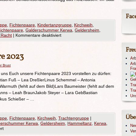
Fac
uppe
,
Fichtenpaare
,
Kindertanzgruppe
,
Kirchweih
,
ichtenpaare
,
Galderschummer Kerwa
,
Geldersheim
,
TRacht
|
Kommentare deaktiviert
Fre
re 2023
Arb
Arb
er Brust
Fr
n uns Euch unsere Fichtenpaare 2023 vorstellen zu dürfen:
Ge
stian Fuß – Lea DreßlerLinus Schemmel – Antonia
Tr
Warmuth (fehlt auf dem Bild)Lars Baumeister (fehlt auf dem
Tra
anns – Leah BraunJakob Steyer – Lara GebBastian
Un
kus Schießer – …
Übe
uppe
,
Fichtenpaare
,
Kirchweih
,
Trachtengruppe
|
derschummer Kerwa
,
Geldersheim
,
Hammeltanz
,
Kerwa
,
Ne
rt
Ver