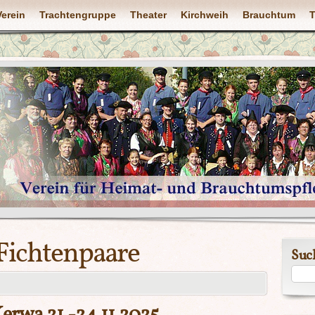
Verein
Trachtengruppe
Theater
Kirchweih
Brauchtum
T
Fichtenpaare
Suc
rwa 21.-24.11.2025