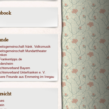
ebook
unde
eitsgemeinschaft fränk. Volksmusik
eitsgemeinschaft Mundarttheater
anken
ldersheim
achtenverband Bayern
chtenverband Unterfranken e. V.
sere Freunde aus Emmering im Inngau
rsicht
ues
ein