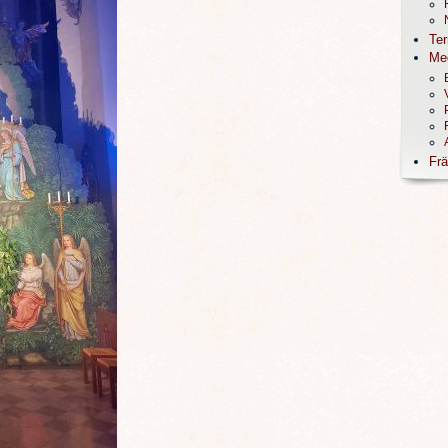
Te
Me
Frä