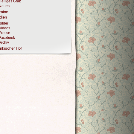
Heiliges Grab
Neues
rmine
dien
Bilder
Videos
Presse
Facebook
Archiv
nkischer Hof