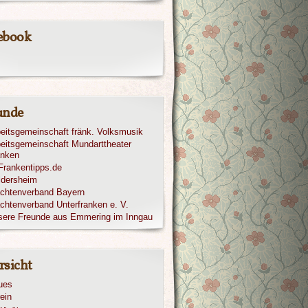
ebook
unde
eitsgemeinschaft fränk. Volksmusik
eitsgemeinschaft Mundarttheater
anken
ldersheim
achtenverband Bayern
chtenverband Unterfranken e. V.
sere Freunde aus Emmering im Inngau
rsicht
ues
ein