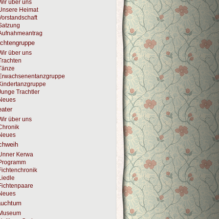
Wir über uns
Unsere Heimat
Vorstandschaft
Satzung
Aufnahmeantrag
achtengruppe
Wir über uns
Trachten
Tänze
Erwachsenentanzgruppe
Kindertanzgruppe
Junge Trachtler
Neues
ater
Wir über uns
Chronik
Neues
chweih
Unner Kerwa
Programm
Fichtenchronik
Liedle
Fichtenpaare
Neues
auchtum
Museum