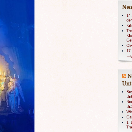
Neu
14.
der
Kil
The
Kle
Ge
Oli
17.
Lag
N
Unte
Bay
Unt
Nac
Brä
Wi
Gau
1. 
Tra