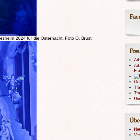
Fac
rsheim 2024 für die Osternacht. Foto O. Brust
Fre
Arb
Arb
Fr
Ge
Tr
Tra
Un
Übe
Ne
Ver