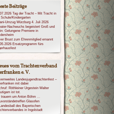
este Beiträge
07.2026 Tag der Tracht – Mit Tracht in
 Schule/Kindergarten
iani-Umzug Würzburg 4. Juli 2026
ater-Nachwuchs begeistert Groß und
in: Gelungene Premiere in
ldersheim
ver Brust zum Ehrenmitglied ernannt
05.2026 Ersatzprogramm fürs
erhausfest
eues vom Trachtenverband
rfranken e. V.
ernweites Landesjugendtrachtenfest –
erfranken mit dabei
hruf: Röthleiner Urgestein Walter
utigam ist tot.
r trauern um Anton Böhm …
vorständetreffen Glasofen
Landesball des Bayerischen
chtenverbandes in Ingolstadt