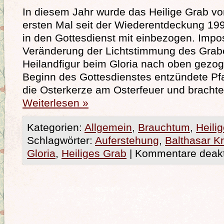
In diesem Jahr wurde das Heilige Grab v
ersten Mal seit der Wiederentdeckung 199
in den Gottesdienst mit einbezogen. Impo
Veränderung der Lichtstimmung des Grabe
Heilandfigur beim Gloria nach oben gezo
Beginn des Gottesdienstes entzündete Pf
die Osterkerze am Osterfeuer und bracht
Weiterlesen
»
Kategorien:
Allgemein
,
Brauchtum
,
Heili
Schlagwörter:
Auferstehung
,
Balthasar Kr
Gloria
,
Heiliges Grab
|
Kommentare deakti