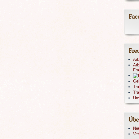
Fac
Fre
Arb
Arb
Fr
Ge
Tr
Tra
Un
Übe
Ne
Ver