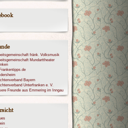
ebook
unde
eitsgemeinschaft fränk. Volksmusik
eitsgemeinschaft Mundarttheater
anken
ldersheim
achtenverband Bayern
chtenverband Unterfranken e. V.
sere Freunde aus Emmering im Inngau
rsicht
ues
ein