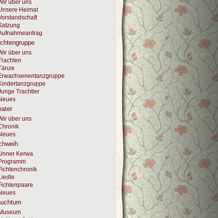
Wir über uns
Unsere Heimat
Vorstandschaft
Satzung
Aufnahmeantrag
achtengruppe
Wir über uns
Trachten
Tänze
Erwachsenentanzgruppe
Kindertanzgruppe
Junge Trachtler
Neues
ater
Wir über uns
Chronik
Neues
chweih
Unner Kerwa
Programm
Fichtenchronik
Liedle
Fichtenpaare
Neues
auchtum
Museum