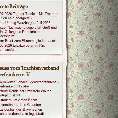
este Beiträge
07.2026 Tag der Tracht – Mit Tracht in
 Schule/Kindergarten
iani-Umzug Würzburg 4. Juli 2026
ater-Nachwuchs begeistert Groß und
in: Gelungene Premiere in
ldersheim
ver Brust zum Ehrenmitglied ernannt
05.2026 Ersatzprogramm fürs
erhausfest
eues vom Trachtenverband
rfranken e. V.
ernweites Landesjugendtrachtenfest –
erfranken mit dabei
hruf: Röthleiner Urgestein Walter
utigam ist tot.
r trauern um Anton Böhm …
vorständetreffen Glasofen
Landesball des Bayerischen
chtenverbandes in Ingolstadt