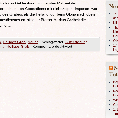
Grab von Geldersheim zum ersten Mal seit der
Neu
ernacht in den Gottesdienst mit einbezogen. Imposant war
14.
 des Grabes, als die Heilandfigur beim Gloria nach oben
der
tesdienstes entzündete Pfarrer Markus Grzibek die
Kil
achte …
The
Kle
Ge
Oli
m
,
Heiliges Grab
,
Neues
|
Schlagwörter:
Auferstehung
,
17.
ria
,
Heiliges Grab
|
Kommentare deaktiviert
Lag
N
Unte
Bay
Unt
Nac
Brä
Wi
Gau
1. 
Tra