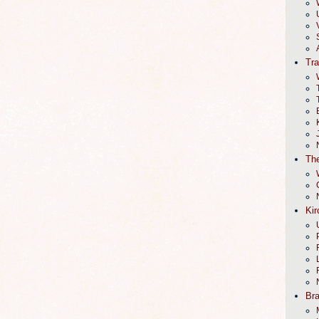
Tr
The
Kir
Br