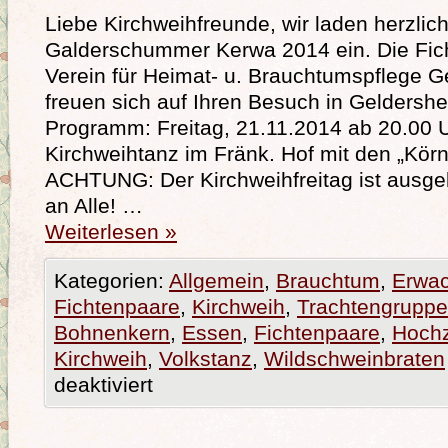
Liebe Kirchweihfreunde, wir laden herzlich
Galderschummer Kerwa 2014 ein. Die Fic
Verein für Heimat- u. Brauchtumspflege G
freuen sich auf Ihren Besuch in Geldersh
Programm: Freitag, 21.11.2014 ab 20.00 
Kirchweihtanz im Fränk. Hof mit den „Kör
ACHTUNG: Der Kirchweihfreitag ist ausge
an Alle! …
Weiterlesen
»
Kategorien:
Allgemein
,
Brauchtum
,
Erwa
Fichtenpaare
,
Kirchweih
,
Trachtengruppe
Bohnenkern
,
Essen
,
Fichtenpaare
,
Hochz
Kirchweih
,
Volkstanz
,
Wildschweinbraten
deaktiviert