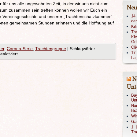
 für uns alle ungewohnten Zeit, in der wir uns nicht zum
Neu
h zum zusammen sein treffen können wollen wir Euch ein
14.
en Vereinsgeschichte und unserer „Trachtenschatzkammer“
der
chönen gemeinsamen Stunden erinnern und die Hoffnung auf
Kil
The
Kle
Ge
Oli
der
,
Corona-Serie
,
Trachtengruppe
|
Schlagwörter:
17.
aktiviert
Lag
N
Unte
Bay
Unt
Nac
Brä
Wi
Gau
1. 
Tra