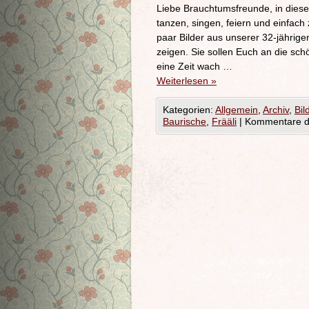
Liebe Brauchtumsfreunde, in dieser
tanzen, singen, feiern und einfac
paar Bilder aus unserer 32-jährig
zeigen. Sie sollen Euch an die s
eine Zeit wach …
Weiterlesen
»
Kategorien:
Allgemein
,
Archiv
,
Bil
Baurische
,
Frääli
|
Kommentare de