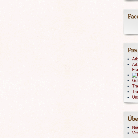
Fac
Fre
Arb
Arb
Fr
Ge
Tr
Tra
Un
Übe
Ne
Ver