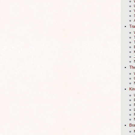
Tr
The
Kir
Br