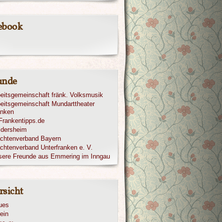
ebook
unde
eitsgemeinschaft fränk. Volksmusik
eitsgemeinschaft Mundarttheater
anken
ldersheim
achtenverband Bayern
chtenverband Unterfranken e. V.
sere Freunde aus Emmering im Inngau
rsicht
ues
ein