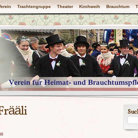
Verein
Trachtengruppe
Theater
Kirchweih
Brauchtum
T
Frääli
Suc
ust