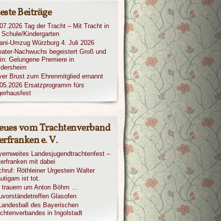
este Beiträge
07.2026 Tag der Tracht – Mit Tracht in
 Schule/Kindergarten
iani-Umzug Würzburg 4. Juli 2026
ater-Nachwuchs begeistert Groß und
in: Gelungene Premiere in
ldersheim
ver Brust zum Ehrenmitglied ernannt
05.2026 Ersatzprogramm fürs
erhausfest
eues vom Trachtenverband
rfranken e. V.
ernweites Landesjugendtrachtenfest –
erfranken mit dabei
hruf: Röthleiner Urgestein Walter
utigam ist tot.
r trauern um Anton Böhm …
vorständetreffen Glasofen
Landesball des Bayerischen
chtenverbandes in Ingolstadt