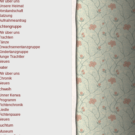
Wir über uns
Unsere Heimat
Vorstandschaft
Satzung
Aufnahmeantrag
achtengruppe
Wir über uns
Trachten
Tänze
Erwachsenentanzgruppe
Kindertanzgruppe
Junge Trachtler
Neues
ater
Wir über uns
Chronik
Neues
chweih
Unner Kerwa
Programm
Fichtenchronik
Liedle
Fichtenpaare
Neues
auchtum
Museum