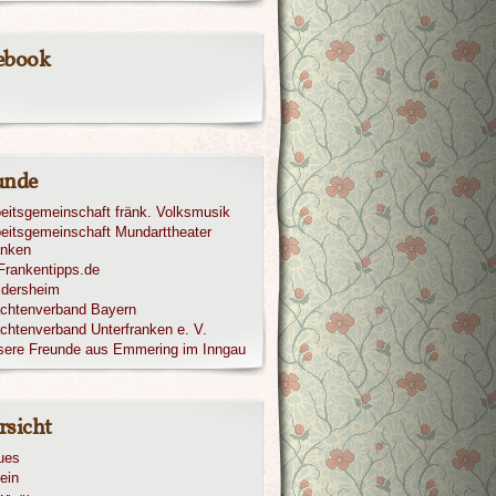
ebook
unde
eitsgemeinschaft fränk. Volksmusik
eitsgemeinschaft Mundarttheater
anken
ldersheim
achtenverband Bayern
chtenverband Unterfranken e. V.
sere Freunde aus Emmering im Inngau
rsicht
ues
ein