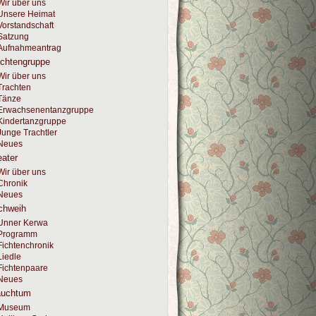
Wir über uns
Unsere Heimat
Vorstandschaft
Satzung
Aufnahmeantrag
achtengruppe
Wir über uns
Trachten
Tänze
Erwachsenentanzgruppe
Kindertanzgruppe
Junge Trachtler
Neues
ater
Wir über uns
Chronik
Neues
chweih
Unner Kerwa
Programm
Fichtenchronik
Liedle
Fichtenpaare
Neues
auchtum
Museum