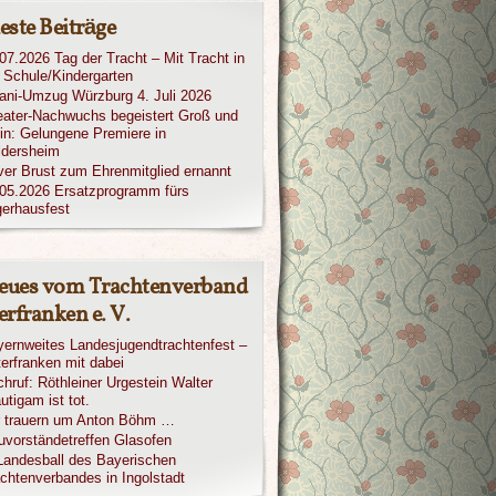
este Beiträge
07.2026 Tag der Tracht – Mit Tracht in
 Schule/Kindergarten
iani-Umzug Würzburg 4. Juli 2026
ater-Nachwuchs begeistert Groß und
in: Gelungene Premiere in
ldersheim
ver Brust zum Ehrenmitglied ernannt
05.2026 Ersatzprogramm fürs
erhausfest
eues vom Trachtenverband
rfranken e. V.
ernweites Landesjugendtrachtenfest –
erfranken mit dabei
hruf: Röthleiner Urgestein Walter
utigam ist tot.
r trauern um Anton Böhm …
vorständetreffen Glasofen
Landesball des Bayerischen
chtenverbandes in Ingolstadt