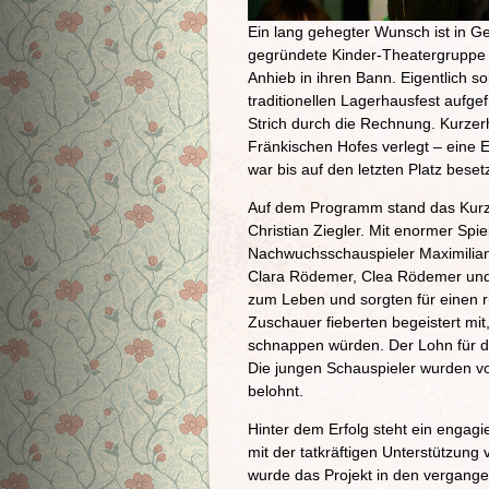
Ein lang gehegter Wunsch ist in Ge
gegründete Kinder-Theatergruppe f
Anhieb in ihren Bann. Eigentlich s
traditionellen Lagerhausfest aufge
Strich durch die Rechnung. Kurzer
Fränkischen Hofes verlegt – eine En
war bis auf den letzten Platz besetz
Auf dem Programm stand das Kurz
Christian Ziegler. Mit enormer Spi
Nachwuchsschauspieler Maximilian H
Clara Rödemer, Clea Rödemer und
zum Leben und sorgten für einen r
Zuschauer fieberten begeistert mi
schnappen würden. Der Lohn für d
Die jungen Schauspieler wurden 
belohnt.
Hinter dem Erfolg steht ein engag
mit der tatkräftigen Unterstützung 
wurde das Projekt in den vergang