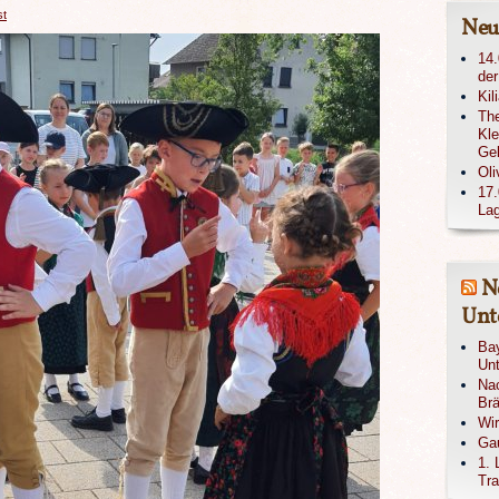
st
Neu
14.
der
Kil
The
Kle
Ge
Oli
17.
Lag
N
Unte
Bay
Unt
Nac
Brä
Wi
Gau
1. 
Tra