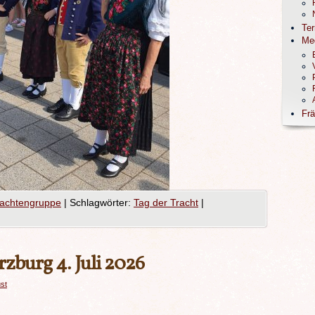
Te
Me
Frä
rachtengruppe
|
Schlagwörter:
Tag der Tracht
|
burg 4. Juli 2026
ust