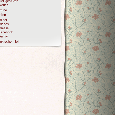
Heiliges Grab
Neues
rmine
dien
Bilder
Videos
Presse
Facebook
Archiv
nkischer Hof