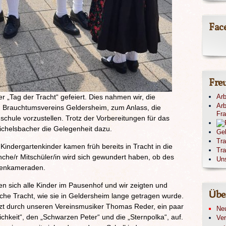
Fac
Fre
r „Tag der Tracht“ gefeiert. Dies nahmen wir, die
Arb
Arb
 Brauchtumsvereins Geldersheim, zum Anlass, die
Fr
chule vorzustellen. Trotz der Vorbereitungen für das
ichelsbacher die Gelegenheit dazu.
Ge
Tr
Kindergartenkinder kamen früh bereits in Tracht in die
Tra
che/r Mitschüler/in wird sich gewundert haben, ob des
Un
ssenkameraden.
 sich alle Kinder im Pausenhof und wir zeigten und
Übe
ische Tracht, wie sie in Geldersheim lange getragen wurde.
tzt durch unseren Vereinsmusiker Thomas Reder, ein paar
Ne
chkeit“, den „Schwarzen Peter“ und die „Sternpolka“, auf.
Ver