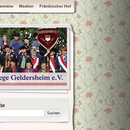
ermine
Medien
Fränkischer Hof
he