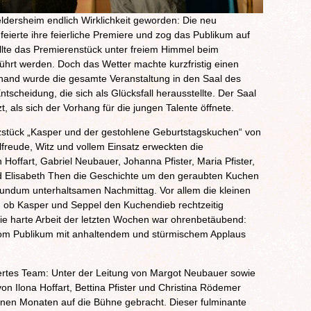
ldersheim endlich Wirklichkeit geworden: Die neu
eierte ihre feierliche Premiere und zog das Publikum auf
ollte das Premierenstück unter freiem Himmel beim
führt werden. Doch das Wetter machte kurzfristig einen
hand wurde die gesamte Veranstaltung in den Saal des
tscheidung, die sich als Glücksfall herausstellte. Der Saal
t, als sich der Vorhang für die jungen Talente öffnete.
stück „Kasper und der gestohlene Geburtstagskuchen“ von
elfreude, Witz und vollem Einsatz erweckten die
offart, Gabriel Neubauer, Johanna Pfister, Maria Pfister,
 Elisabeth Then die Geschichte um den geraubten Kuchen
undum unterhaltsamen Nachmittag. Vor allem die kleinen
t, ob Kasper und Seppel den Kuchendieb rechtzeitig
ie harte Arbeit der letzten Wochen war ohrenbetäubend:
vom Publikum mit anhaltendem und stürmischem Applaus
iertes Team: Unter der Leitung von Margot Neubauer sowie
von Ilona Hoffart, Bettina Pfister und Christina Rödemer
enen Monaten auf die Bühne gebracht. Dieser fulminante