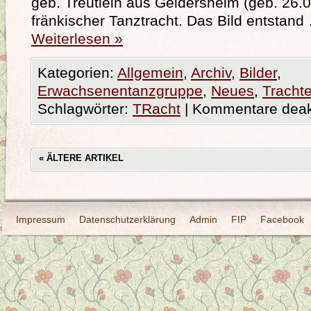
geb. Treutlein aus Geldersheim (geb. 26.0
fränkischer Tanztracht. Das Bild entstand
Weiterlesen
»
Kategorien:
Allgemein
,
Archiv
,
Bilder
,
Erwachsenentanzgruppe
,
Neues
,
Tracht
Schlagwörter:
TRacht
|
Kommentare deakt
«
ÄLTERE ARTIKEL
Impressum
Datenschutzerklärung
Admin
FIP
Facebook