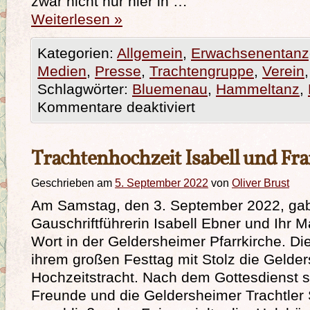
zwar nicht nur hier in …
Weiterlesen
»
Kategorien:
Allgemein
,
Erwachsenentanz
Medien
,
Presse
,
Trachtengruppe
,
Verein
Schlagwörter:
Bluemenau
,
Hammeltanz
,
Kommentare deaktiviert
Trachtenhochzeit Isabell und Fr
Geschrieben am
5. September 2022
von
Oliver Brust
Am Samstag, den 3. September 2022, gab
Gauschriftführerin Isabell Ebner und Ihr 
Wort in der Geldersheimer Pfarrkirche. Di
ihrem großen Festtag mit Stolz die Gelde
Hochzeitstracht. Nach dem Gottesdienst s
Freunde und die Geldersheimer Trachtler S