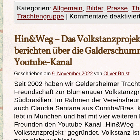
Kategorien:
Allgemein
,
Bilder
,
Presse
,
Th
Trachtengruppe
|
Kommentare deaktivier
Hin&Weg – Das Volkstanzprojekt
berichten über die Galderschum
Youtube-Kanal
Geschrieben am
9. November 2022
von
Oliver Brust
Seit 2002 haben wir Geldersheimer Tracht
Freundschaft zur Blumenauer Volkstanzgr
Südbrasilien. Im Rahmen der Vereinsfreu
auch Claudia Santana aus Curitiba/Bras. 
lebt in München und hat mit vier weiteren 
Freunden den Youtube-Kanal „Hin&Weg –
Volkstanzprojekt“ gegründet. Volkstanz ist 